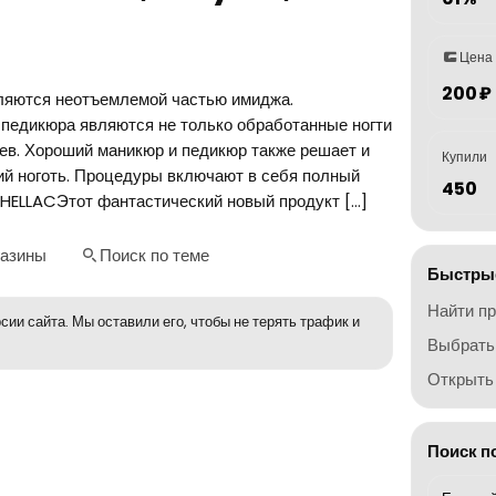
Цена
200 ₽
ются неотъемлемой частью имиджа.
педикюра являются не только обработанные ногти
цев. Хороший маникюр и педикюр также решает и
Купили
ий ноготь. Процедуры включают в себя полный
450
SHELLACЭтот фантастический новый продукт […]
газины
Поиск по теме
Быстрые
Найти п
сии сайта. Мы оставили его, чтобы не терять трафик и
Выбрать
Открыть 
Поиск п