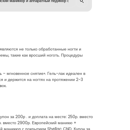
вляются не только обработанные ногти и
емы, такие как вросший ноготь. Процедуры
ь – мгновенное снятие». Гель-лак идеален в
ся и держится на ногтях на протяжении 2-3
вок.
упон за 200р . и доплата на месте: 250р. вместо
0р. вместо 2900р. Европейский маникю +
кий маникюр с покрытием Shellac CND. Купон за