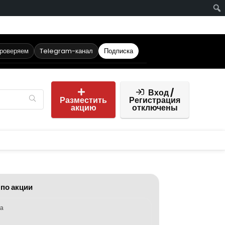
проверяем
Telegram-канал
Подписка
Вход /
Разместить
Регистрация
акцию
отключены
 по акции
ка