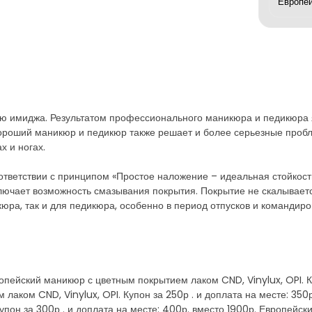
ю имиджа. Результатом профессионального маникюра и педикюра я
 Хороший маникюр и педикюр также решает и более серьезные пробл
х и ногах.
ответствии с принципом «Простое наложение – идеальная стойкост
сключает возможность смазывания покрытия. Покрытие не скалывает
кюра, так и для педикюра, особенно в период отпусков и командиро
вропейский маникюр с цветным покрытием лаком CND, Vinylux, OPI. К
 лаком CND, Vinylux, OPI. Купон за 250р . и доплата на месте: 35
Купон за 300р . и доплата на месте: 400р. вместо 1900р. Европейс