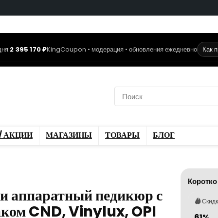
ня:
2 395 170 ₽
KingCoupon • модерация • обновления ежедневно
Как 
коды
Скидки / Акции
ы
Блог
/ АКЦИИ
МАГАЗИНЫ
ТОВАРЫ
БЛОГ
Коротко
и аппаратный педикюр с
Скид
ком CND, Vinylux, OPI
61%