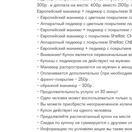
300р . и доплата на месте: 400р. вместо 2100р.
Европейский маникюр + педикюр с покрытием She
- Европейский маникюр с цветным покрытием лако
- Аппаратный педикюр с цветным покрытием лаком
- Европейский маникю + педикюр с покрытием лак
- Европейский маникюр с покрытием Shellac CND
- Аппаратный педикюр с покрытием Shellac CND.
- Европейский маникюр + педикюр с покрытием S
- Внимание! Купон является первоначальным в
- Купоны с педикюром не действуют на мужчин
- Маникюр распространяется на мужчин и жен
- Оплачивается дополнительно (при необходимо
- френч-покрытие - 250р .
- обрезной маникюр - 300р .
- Продолжительность услуги: от 30 минут
- Один человек может воспользоваться только 
- Вы можете приобрести неограниченное количе
- Купон действует на одного человека
- Предъявляйте распечатанный купон на месте
- Скидка по купону не суммируется с другими
- Информацию по условиям акции вы также мож