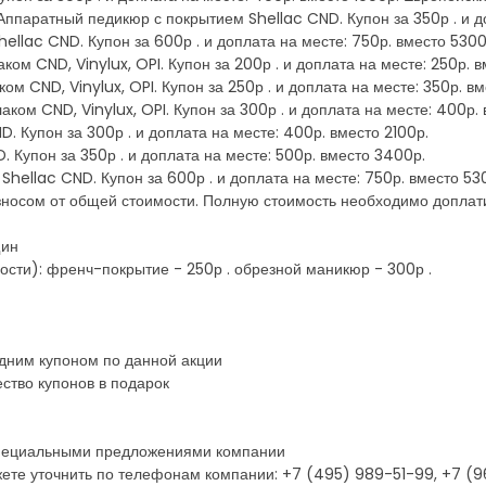
 Аппаратный педикюр с покрытием Shellac CND. Купон за 350р . и д
llac CND. Купон за 600р . и доплата на месте: 750р. вместо 5300
м CND, Vinylux, OPI. Купон за 200р . и доплата на месте: 250р. вм
 CND, Vinylux, OPI. Купон за 250р . и доплата на месте: 350р. в
ом CND, Vinylux, OPI. Купон за 300р . и доплата на месте: 400р. 
. Купон за 300р . и доплата на месте: 400р. вместо 2100р.
 Купон за 350р . и доплата на месте: 500р. вместо 3400р.
hellac CND. Купон за 600р . и доплата на месте: 750р. вместо 53
зносом от общей стоимости. Полную стоимость необходимо доплат
щин
сти): френч-покрытие - 250р . обрезной маникюр - 300р .
одним купоном по данной акции
ство купонов в подарок
 специальными предложениями компании
ете уточнить по телефонам компании: +7 (495) 989-51-99, +7 (