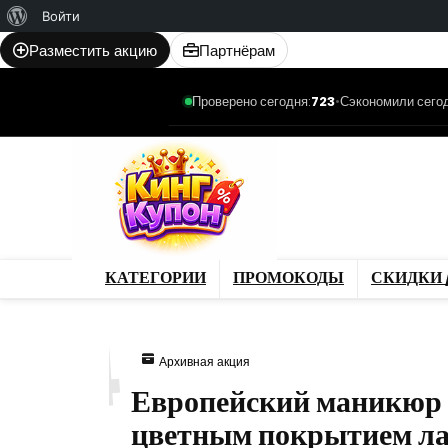
О
Войти
WordPress
Разместить акцию
Партнёрам
Проверено сегодня:
723
•
Сэкономили сегод
Категории
Промо
Магазины
Товар
КАТЕГОРИИ
ПРОМОКОДЫ
СКИДКИ 
684
Архивная акция
Европейский маникюр 
цветным покрытием ла