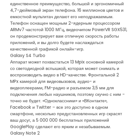
единственное преимущество, большой и эргономичный
4,7-дюймовый экран телефона. 16 миллионов цветов и
емкостной мультитач делают его неподражаемым.
Телефон оснащен мощным 2-ядерным процессором
ARMv7 частотой 1000 МГц, видеочипом PowerVR SGX531,
он продемонстрирует вам отличную скорость работы
приложений, и вы долго будете наслаждаться
качественной графикой онлайн-игр.
Galaxy S4 Turbo
Аппарат может похвастаться 13 Mpix основной камерой
со светодиодной вспышкой, которая может снимать и
воспроизводить видео в HD-качестве. Фронтальной 2
MPx камерой для видеовызовов, аудио- и
видеоплеерами, FM-радио и разъемом 3,5 мм для
подключения любых наушников, поэтому скучно с ним -
точно не будет. «Одноклассники» и «ВКонтакте»,
Facebook и Twitter – все это доступно в одном
смартфоне, несколько предустановленных игр скрасят
ваш досуг, а 5 000 000 бесплатных приложений
GooglePlay сделают его ярким и незабываемым.
Galaxy Note 2