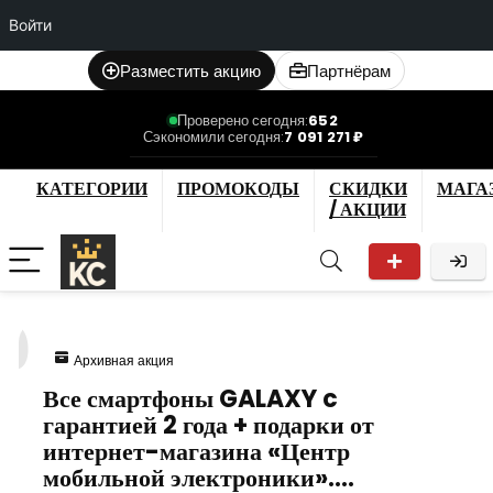
Войти
Разместить акцию
Партнёрам
Проверено сегодня:
652
Сэкономили сегодня:
7 091 271 ₽
КАТЕГОРИИ
ПРОМОКОДЫ
СКИДКИ
МАГА
/ АКЦИИ
0
Архивная акция
Все смартфоны GALAXY c
гарантией 2 года + подарки от
интернет-магазина «Центр
мобильной электроники».…