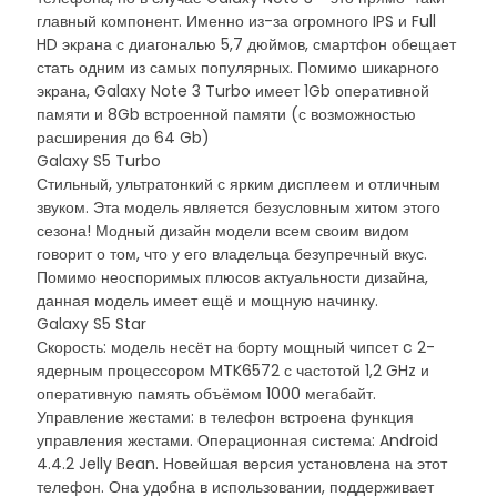
главный компонент. Именно из-за огромного IPS и Full
HD экрана с диагональю 5,7 дюймов, смартфон обещает
стать одним из самых популярных. Помимо шикарного
экрана, Galaxy Note 3 Turbo имеет 1Gb оперативной
памяти и 8Gb встроенной памяти (с возможностью
расширения до 64 Gb)
Galaxy S5 Turbo
Стильный, ультратонкий с ярким дисплеем и отличным
звуком. Эта модель является безусловным хитом этого
сезона! Модный дизайн модели всем своим видом
говорит о том, что у его владельца безупречный вкус.
Помимо неоспоримых плюсов актуальности дизайна,
данная модель имеет ещё и мощную начинку.
Galaxy S5 Star
Скорость: модель несёт на борту мощный чипсет c 2-
ядерным процессором MTK6572 с частотой 1,2 GHz и
оперативную память объёмом 1000 мегабайт.
Управление жестами: в телефон встроена функция
управления жестами. Операционная система: Android
4.4.2 Jelly Bean. Новейшая версия установлена на этот
телефон. Она удобна в использовании, поддерживает