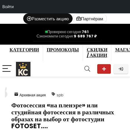
Войти
Разместить акцию
Партнёрам
Проверено сегодня:
761
Сэкономили сегодня:
9 689 767 ₽
КАТЕГОРИИ
ПРОМОКОДЫ
СКИДКИ
МАГА
/ АКЦИИ
8
Архивная акция
spb
Фотосессия «на пленэре» или
студийная фотосессия в различных
образах на выбор от фотостудии
FOTOSET.…