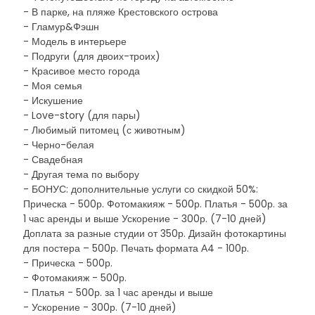
- В парке, на пляже Крестовского острова
- Гламур&Фэшн
- Модель в интерьере
- Подруги (для двоих-троих)
- Красивое место города
- Моя семья
- Искушение
- Love-story (для пары)
- Любимый питомец (с животным)
- Черно-белая
- Свадебная
- Другая тема по выбору
- БОНУС: дополнительные услуги со скидкой 50%:
Прическа - 500р. Фотомакияж - 500р. Платья - 500р. за
1 час аренды и выше Ускорение - 300р. (7-10 дней)
Доплата за разные студии от 350р. Дизайн фотокартины
для постера – 500р. Печать формата А4 - 100р.
- Прическа - 500р.
- Фотомакияж - 500р.
- Платья - 500р. за 1 час аренды и выше
- Ускорение - 300р. (7-10 дней)