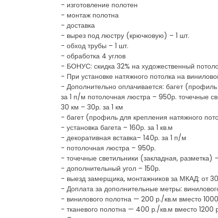
- изготовление полотен
- монтаж полотна
- доставка
- вырез под люстру (крючковую) – 1 шт.
- обход трубы – 1 шт.
- обработка 4 углов
- БОНУС: скидка 32% на художественный потоло
- При установке натяжного потолка на винилов
- Дополнительно оплачивается: багет (профиль д
за 1 п/м потолочная люстра – 950р. точечные с
30 км – 30р. за 1 км
- багет (профиль для крепления натяжного пото
- установка багета – 160р. за 1 кв.м
- декоративная вставка– 140р. за 1 п/м
- потолочная люстра – 950р.
- точечные светильники (закладная, разметка) 
- дополнительный угол – 150р.
- выезд замерщика, монтажников за МКАД: от 30 
- Доплата за дополнительные метры: винилового 
- винилового полотна — 200 р./кв.м вместо 1000 
- тканевого полотна — 400 р./кв.м вместо 1200 р