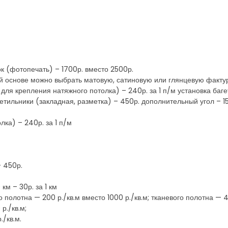
к (фотопечать) – 1700р. вместо 2500р.
ой основе можно выбрать матовую, сатиновую или глянцевую факту
ля крепления натяжного потолка) – 240р. за 1 п/м установка багета
ветильники (закладная, разметка) – 450р. дополнительный угол – 1
лка) – 240р. за 1 п/м
– 450р.
км – 30р. за 1 км
полотна — 200 р./кв.м вместо 1000 р./кв.м; тканевого полотна — 40
р./кв.м;
./кв.м.