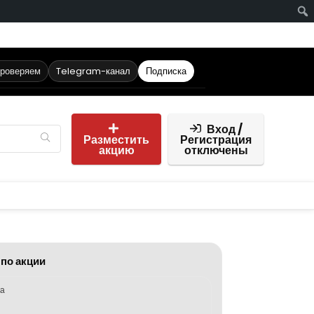
проверяем
Telegram-канал
Подписка
Вход /
Разместить
Регистрация
акцию
отключены
 по акции
ка