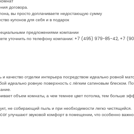
 комнат
ния договора.
пона, вы просто доплачиваете недостающую сумму
ство купонов для себя и в подарок
 специальными предложениями компании
ете уточнить по телефону компании: +7 (495) 979-85-42, +7 (90
ь и качество отделки интерьера посредством идеально ровной мато
бой идеально ровную поверхность с лёгким сатиновым блеском. П
мание.
чивает объем комнаты, а чем темнее цвет потолка, тем больше эф
дукт, не собирающий пыль и при необходимости легко чистящийся.
scor улучшают звуковой комфорт в помещении, что особенно важно