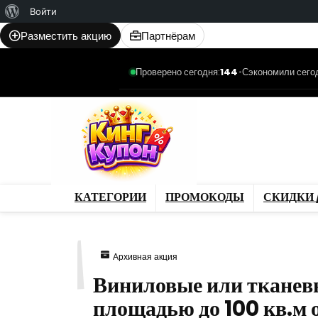
О
Войти
WordPress
Разместить акцию
Партнёрам
Проверено сегодня:
144
•
Сэкономили сего
Категории
Промо
Магазины
Товар
КАТЕГОРИИ
ПРОМОКОДЫ
СКИДКИ 
271
Архивная акция
Виниловые или тканев
площадью до 100 кв.м 