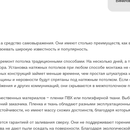
а средство самовыражения. Они имеют столько преимуществ, как в м
воевать широкую известность и популярность.
ремонт потолка традиционными способами. На несколько дней, а т
сора. Установка натяжных потолков при любом способе монтажа не 
х конструкций займет меньше времени, чем простая штукатурка и 
рещины и неровности будут спрятаны под натяжным потолком. Если
бжения и других коммуникаций, они скрываются в межпотолочном пр
ественных материалов – пленки ПВХ или полиэфирной ткани. Выбор
ний заказчика. Пленка и ткань обладают разными эксплуатационн
стойчивости, но имеют массу схожих достоинств, благодаря котор
яется гарантией от заливания сверху. Они не поддерживают горени
а не дают пыли оседать на поверхности. Благодаря экологической ч