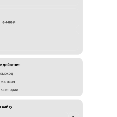
8 400 ₽
 действия
ромокод
 магазин
категории
о сайту