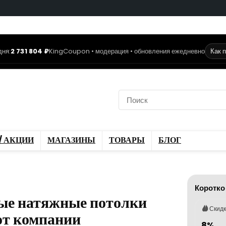
дня:
2 731 804 ₽
KingCoupon • модерация • обновления ежедневно
Как 
коды
Скидки / Акции
ы
Блог
/ АКЦИИ
МАГАЗИНЫ
ТОВАРЫ
БЛОГ
Коротко
ые натяжные потолки
Скид
от компании
8%