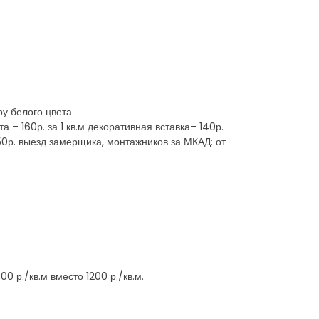
ру белого цвета
 – 160р. за 1 кв.м декоративная вставка– 140р.
50р. выезд замерщика, монтажников за МКАД: от
0 р./кв.м вместо 1200 р./кв.м.