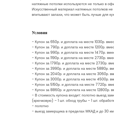
натяжные потолки используются не только в офис
Искусственный материал натяжных потолков не 
впитывают запахи, что может быть лучше для к
Условия
- Купон за 650р. и доплата на месте 1030р. вм
- Купон за 790р. и доплата на месте 1200р. вме
- Купон за 990р. и доплата на месте 1470р. вм
- Купон за 1190р. и доплата на месте 2730р. вм
- Купон за 1790р. и доплата на месте 2730р. в
- Купон за 3990р. и доплата на месте 5880р. в
- Купон за 2040р. и доплата на месте 3060р. в
- Купон за 3000р. и доплата на месте 4500р. в
- Купон за 5150р. и доплата на месте 7720р. вм
- Купон за 8860р. и доплата на месте 12800р. 
- В стоимость купона входит: полотно выезд за
(крючковую) – 1 шт. обход трубы – 1 шт. обработ
- полотно
- выезд замерщика в пределах МКАД и до 30 к