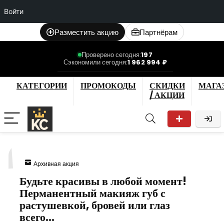
Войти
Разместить акцию
Партнёрам
Проверено сегодня:
197
Сэкономили сегодня:
1 962 994 ₽
КАТЕГОРИИ
ПРОМОКОДЫ
СКИДКИ
МАГА
/ АКЦИИ
1
Архивная акция
Будьте красивы в любой момент!
Перманентный макияж губ с
растушевкой, бровей или глаз
всего…