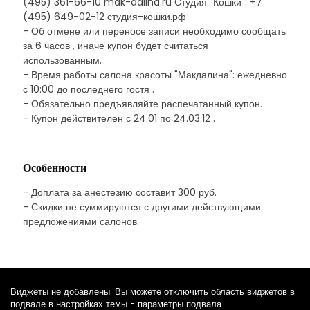
(495) 361-66-10 mak-dalina.ru Студия "Кошки": +7
(495) 649-02-12 студия-кошки.рф
- Об отмене или переносе записи необходимо сообщать
за 6 часов , иначе купон будет считаться
использованным.
- Время работы салона красоты "Макдалина": ежедневно
с 10:00 до последнего гостя .
- Обязательно предъявляйте распечатанный купон.
- Купон действителен с 24.01 по 24.03.12 .
Особенности
- Доплата за анестезию составит 300 руб.
- Скидки не суммируются с другими действующими
предложениями салонов.
Виджеты не добавлены. Вы можете отключить область виджетов в
подвале в настройках темы - параметры подвала