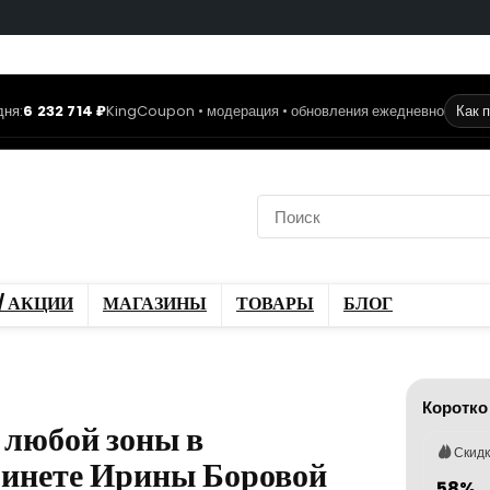
дня:
6 232 714 ₽
KingCoupon • модерация • обновления ежедневно
Как 
коды
Скидки / Акции
ы
Блог
/ АКЦИИ
МАГАЗИНЫ
ТОВАРЫ
БЛОГ
Коротко
 любой зоны в
Скид
бинете Ирины Боровой
58%