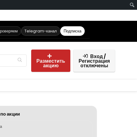
проверяем
Telegram-канал
Подписка
Вход /
Разместить
Регистрация
акцию
отключены
 по акции
ка