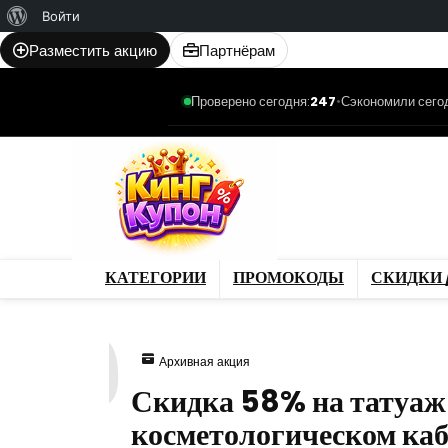
О
Войти
WordPress
Разместить акцию
Партнёрам
Проверено сегодня:
247
•
Сэкономили сего
Категории
Промо
Магазины
Товар
КАТЕГОРИИ
ПРОМОКОДЫ
СКИДКИ 
369
Архивная акция
Скидка 58% на татуаж
косметологическом ка