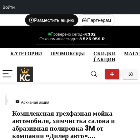
Войти
Разместить акцию
Партнёрам
Проверено сегодня:
302
Сэкономили сегодня:
3 525 959 ₽
КАТЕГОРИИ
ПРОМОКОДЫ
СКИДКИ
МАГА
/ АКЦИИ
4
Архивная акция
Комплексная трехфазная мойка
автомобиля, химчистка салона и
абразивная полировка 3M от
компании «Дилер авто».…