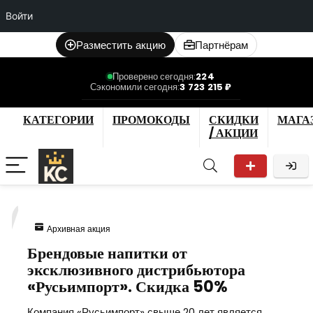
Войти
Разместить акцию
Партнёрам
Проверено сегодня:
224
Сэкономили сегодня:
3 723 215 ₽
КАТЕГОРИИ
ПРОМОКОДЫ
СКИДКИ
МАГА
/ АКЦИИ
7
Архивная акция
Брендовые напитки от
эксклюзивного дистрибьютора
«Русьимпорт». Скидка 50%
Компания «Русьимпорт» свыше 20 лет является