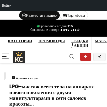
Войти
Разместить акцию
Партнёрам
Проверено сегодня:
215
Сэкономили сегодня:
1 849 986 ₽
КАТЕГОРИИ
ПРОМОКОДЫ
СКИДКИ
МАГА
/ АКЦИИ
9
Архивная акция
LPG-массаж всего тела на аппарате
нового поколения с двумя
манипуляторами в сети салонов
красоты…