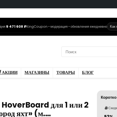
дня:
9 471 608 ₽
KingCoupon • модерация • обновления ежедневно
Как
коды
Скидки / Акции
ы
Блог
/ АКЦИИ
МАГАЗИНЫ
ТОВАРЫ
БЛОГ
Коротко
 HoverBoard для 1 или 2
Скид
ород яхт» (м.…
52%