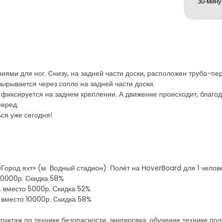
иями для ног. Снизу, на задней части доски, расположен труба-пе
вырывается через сопло на задней части доски.
 фиксируется на заднем креплении. А движение происходит, благод
перед.
ся уже сегодня!
«Город яхт» (м. Водный стадион): Полёт на HoverBoard для 1 чело
10000р. Скидка 58%
. вместо 5000р. Скидка 52%
 вместо 10000р. Скидка 58%
труктаж по технике безопасности, экипировка, обучение технике по