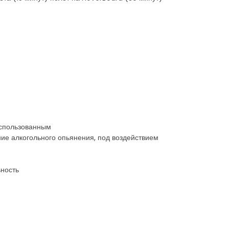
 использованным
ние алкогольного опьянения, под воздействием
ьность