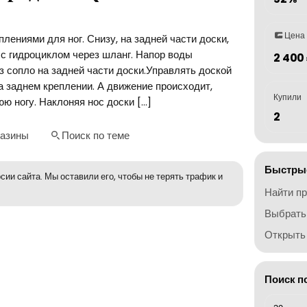
Цена
лениями для ног. Снизу, на задней части доски,
с гидроциклом через шланг. Напор воды
2 400
з сопло на задней части доски.Управлять доской
а заднем креплении. А движение происходит,
Купили
ю ногу. Наклоняя нос доски […]
2
газины
Поиск по теме
Быстрые
сии сайта. Мы оставили его, чтобы не терять трафик и
Найти п
Выбрать
Открыть 
Поиск п