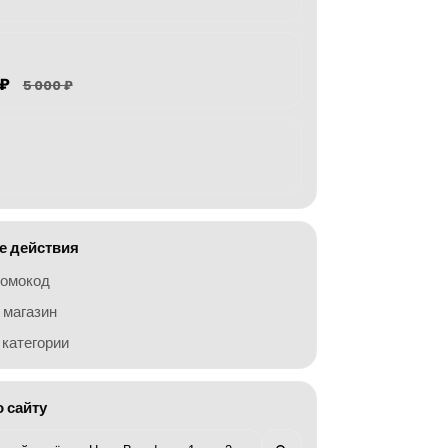
 ₽
5 000 ₽
 действия
ромокод
 магазин
категории
о сайту