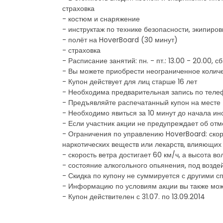
страховка
- костюм и снаряжение
- инструктаж по технике безопасности, экипиров
- полёт на HoverBoard (30 минут)
- страховка
- Расписание занятий: пн. - пт.: 13.00 - 20.00, сб. 
- Вы можете приобрести неограниченное количе
- Купон действует для лиц старше 16 лет
- Необходима предварительная запись по теле
- Предъявляйте распечатанный купон на месте
- Необходимо явиться за 10 минут до начала ин
- Если участник акции не предупреждает об отм
- Ограничения по управлению HoverBoard: скоро
наркотических веществ или лекарств, влияющих
- скорость ветра достигает 60 км/ч, а высота в
- состояние алкогольного опьянения, под возде
- Скидка по купону не суммируется с другими
- Информацию по условиям акции вы также мож
- Купон действителен с 31.07. по 13.09.2014