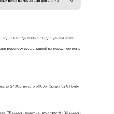
реходник, соединенный с гидроциклом через
аря переносу веса с задней на переднюю ногу.
века за 2400р. вместо 5000р. Скидка 52% Полёт
лета (15 минут) полёт на HoverBoard (30 минут)