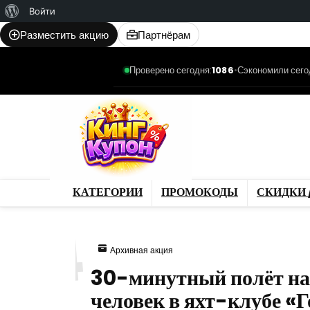
О
Войти
WordPress
Разместить акцию
Партнёрам
Проверено сегодня:
1086
•
Сэкономили сего
Категории
Промо
Магазины
Товар
КАТЕГОРИИ
ПРОМОКОДЫ
СКИДКИ 
664
Архивная акция
30-минутный полёт на
человек в яхт-клубе «Г