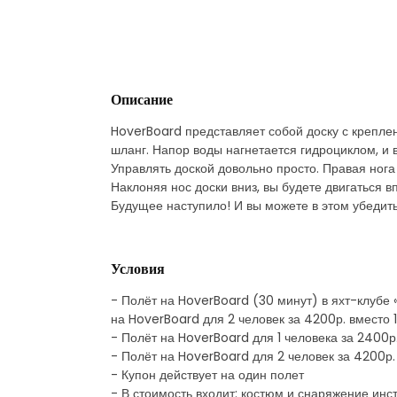
Описание
HoverBoard представляет собой доску с креплен
шланг. Напор воды нагнетается гидроциклом, и 
Управлять доской довольно просто. Правая нога
Наклоняя нос доски вниз, вы будете двигаться в
Будущее наступило! И вы можете в этом убедить
Условия
- Полёт на HoverBoard (30 минут) в яхт-клубе 
на HoverBoard для 2 человек за 4200р. вместо 
- Полёт на HoverBoard для 1 человека за 2400р
- Полёт на HoverBoard для 2 человек за 4200р.
- Купон действует на один полет
- В стоимость входит: костюм и снаряжение инс