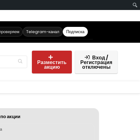
 проверяем
Telegram-канал
Подписка
Вход /
Разместить
Регистрация
акцию
отключены
 по акции
ка