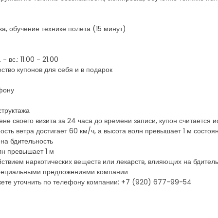
ка, обучение технике полета (15 минут)
- вс.: 11.00 - 21.00
ство купонов для себя и в подарок
фону
структажа
ене своего визита за 24 часа до времени записи, купон считается
сть ветра достигает 60 км/ч, а высота волн превышает 1 м состоя
 на бдительность
олн превышает 1 м
йствием наркотических веществ или лекарств, влияющих на бдител
 специальными предложениями компании
ете уточнить по телефону компании: +7 (920) 677-99-54