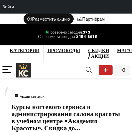
Войти
Разместить акцию
Партнёрам
Проверено сегодня:
373
Сэкономили сегодня:
2 154 891 ₽
КАТЕГОРИИ
ПРОМОКОДЫ
СКИДКИ
МАГА
/ АКЦИИ
7
Архивная акция
Курсы ногтевого сервиса и
администрирования салона красоты
в учебном центре «Академия
Красоты». Скидка до…