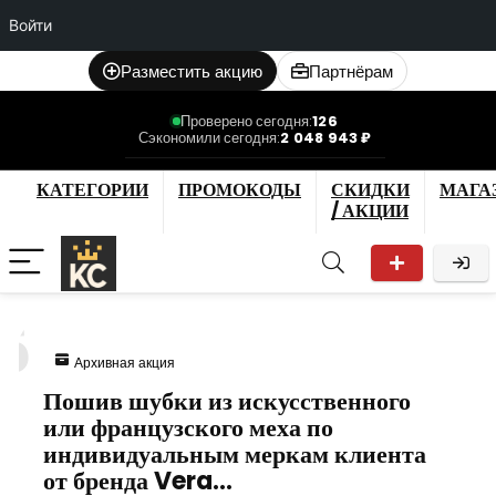
Войти
Разместить акцию
Партнёрам
Проверено сегодня:
126
Сэкономили сегодня:
2 048 943 ₽
КАТЕГОРИИ
ПРОМОКОДЫ
СКИДКИ
МАГА
/ АКЦИИ
5
Архивная акция
Пошив шубки из искусственного
или французского меха по
индивидуальным меркам клиента
от бренда Vera…