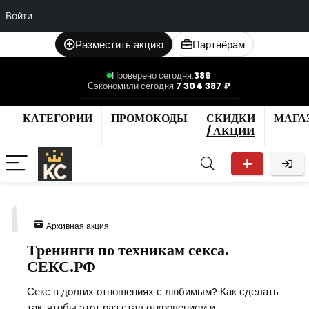
Войти
Разместить акцию
Партнёрам
Проверено сегодня:
389
Сэкономили сегодня:
7 304 387 ₽
КАТЕГОРИИ
ПРОМОКОДЫ
СКИДКИ
МАГА
/ АКЦИИ
1
Архивная акция
Тренинги по техникам секса.
СЕКС.РФ
Секс в долгих отношениях с любимым? Как сделать
так, чтобы этот раз стал откровением и