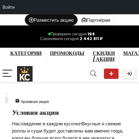
Войти
Разместить акцию
Партнёрам
Проверено сегодня:
198
Сэкономили сегодня:
2 442 811 ₽
КАТЕГОРИИ
ПРОМОКОДЫ
СКИДКИ
МАГА
/ АКЦИИ
6
Архивная акция
Условия акции
Наслаждение в каждом кусочке!Вкусные и свежие
роллы и суши будет доставлены вам именно тогда,
когда вы больше всего будете в них нуждаться.