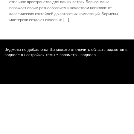
стильное пространство для ваших встреч.Барное меню
поражает своим разнообразием и качеством напитков: от
классических коктейлей до авторских композиций. Бармены
мастерски создают вкусовые […]
Виджеты не добавлены. Вы можете отключить область виджетов в
подвале в настройках темы - параметры подвала