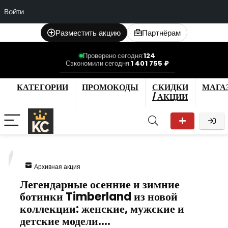
Войти
Разместить акцию
Партнёрам
Проверено сегодня:
124
Сэкономили сегодня:
1 401 755 ₽
КАТЕГОРИИ
ПРОМОКОДЫ
СКИДКИ
МАГА
/ АКЦИИ
7
Архивная акция
Легендарные осенние и зимние
ботинки Timberland из новой
коллекции: женские, мужские и
детские модели.…