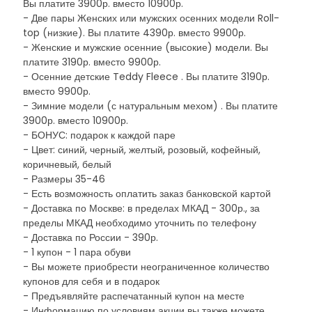
Вы платите 3900р. вместо 10900р.
- Две пары Женских или мужских осенних модели Roll-
top (низкие). Вы платите 4390р. вместо 9900р.
- Женские и мужские осенние (высокие) модели. Вы
платите 3190р. вместо 9900р.
- Осенние детские Teddy Fleece . Вы платите 3190р.
вместо 9900р.
- Зимние модели (с натуральным мехом) . Вы платите
3900р. вместо 10900р.
- БОНУС: подарок к каждой паре
- Цвет: синий, черный, желтый, розовый, кофейный,
коричневый, белый
- Размеры 35-46
- Есть возможность оплатить заказ банковской картой
- Доставка по Москве: в пределах МКАД - 300р., за
пределы МКАД необходимо уточнить по телефону
- Доставка по России - 390р.
- 1 купон - 1 пара обуви
- Вы можете приобрести неограниченное количество
купонов для себя и в подарок
- Предъявляйте распечатанный купон на месте
- Информацию по условиям акции вы также можете