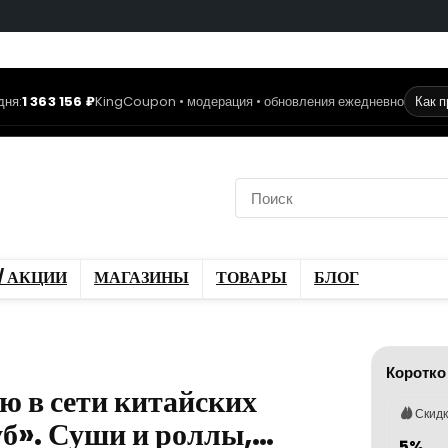
дня:
1 363 156 ₽
KingCoupon • модерация • обновления ежедневно
Как 
коды
Скидки / Акции
ы
Блог
/ АКЦИИ
МАГАЗИНЫ
ТОВАРЫ
БЛОГ
Коротко
ю в сети китайских
Скид
уб». Суши и роллы,…
5%