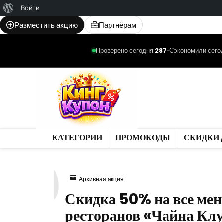
О
Войти
WordPress
Разместить акцию
Партнёрам
Проверено сегодня:
287
•
Сэкономили сего
Категории
Промо
Магазины
Товар
КАТЕГОРИИ
ПРОМОКОДЫ
СКИДКИ 
770
Архивная акция
Скидка 50% на все мен
ресторанов «Чайна Кл