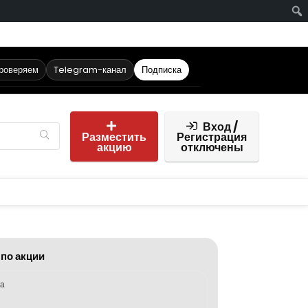
проверяем
Telegram-канал
Подписка
Вход /
Разместить
Регистрация
акцию
отключены
 по акции
ка