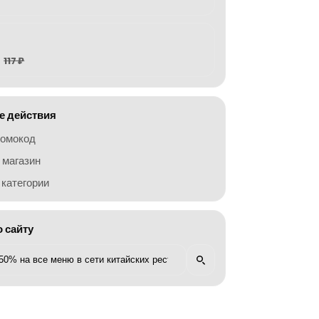
117 ₽
 действия
ромокод
 магазин
категории
о сайту