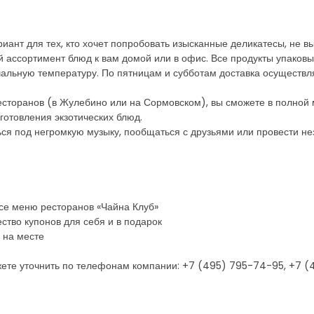
иант для тех, кто хочет попробовать изысканные деликатесы, не вы
 ассортимент блюд к вам домой или в офис. Все продукты упаковыв
чальную температуру. По пятницам и субботам доставка осуществл
ресторанов (в Жулебино или на Сормовском), вы сможете в полной
готовления экзотических блюд.
ться под негромкую музыку, пообщаться с друзьями или провести н
 все меню ресторанов «Чайна Клуб»
ство купонов для себя и в подарок
 на месте
ете уточнить по телефонам компании: +7 (495) 795-74-95, +7 (