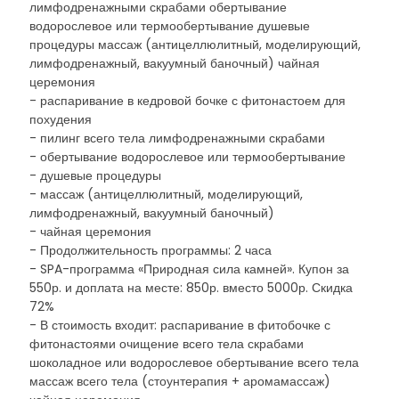
лимфодренажными скрабами обертывание
водорослевое или термообертывание душевые
процедуры массаж (антицеллюлитный, моделирующий,
лимфодренажный, вакуумный баночный) чайная
церемония
- распаривание в кедровой бочке с фитонастоем для
похудения
- пилинг всего тела лимфодренажными скрабами
- обертывание водорослевое или термообертывание
- душевые процедуры
- массаж (антицеллюлитный, моделирующий,
лимфодренажный, вакуумный баночный)
- чайная церемония
- Продолжительность программы: 2 часа
- SPA-программа «Природная сила камней». Купон за
550р. и доплата на месте: 850р. вместо 5000р. Скидка
72%
- В стоимость входит: распаривание в фитобочке с
фитонастоями очищение всего тела скрабами
шоколадное или водорослевое обертывание всего тела
массаж всего тела (стоунтерапия + аромамассаж)