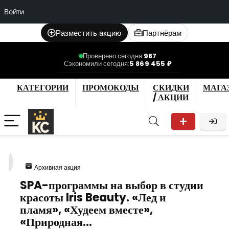
Войти
Разместить акцию
Партнёрам
Проверено сегодня:
987
Сэкономили сегодня:
5 869 455 ₽
КАТЕГОРИИ
ПРОМОКОДЫ
СКИДКИ
МАГА
/ АКЦИИ
9
Архивная акция
SPA-программы на выбор в студии
красоты Iris Beauty. «Лед и
пламя», «Худеем вместе»,
«Природная…