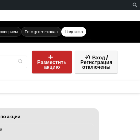
проверяем
Telegram-канал
Подписка
Вход /
Разместить
Регистрация
акцию
отключены
 по акции
ка