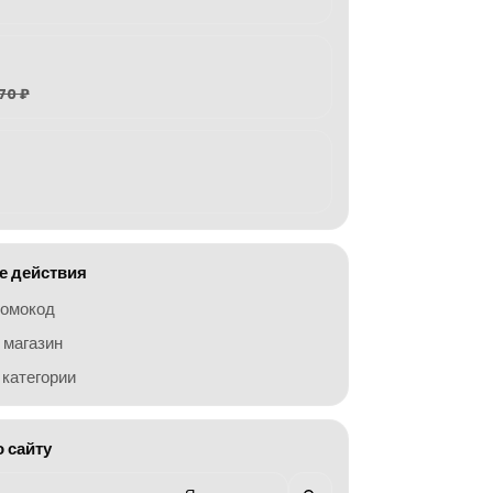
70 ₽
 действия
ромокод
 магазин
категории
о сайту