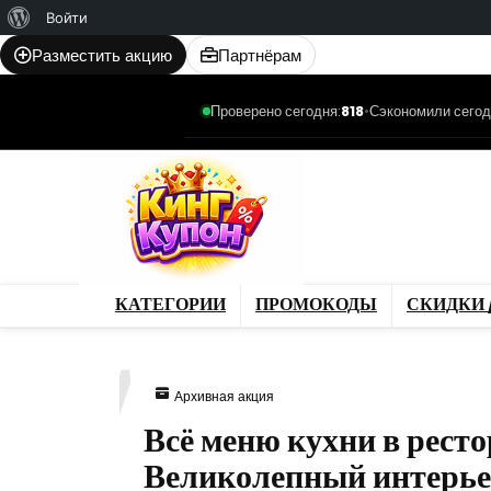
О
Войти
WordPress
Разместить акцию
Партнёрам
Проверено сегодня:
818
•
Сэкономили сегод
Категории
Промо
Магазины
Товар
КАТЕГОРИИ
ПРОМОКОДЫ
СКИДКИ 
407
Архивная акция
Всё меню кухни в рест
Великолепный интерье