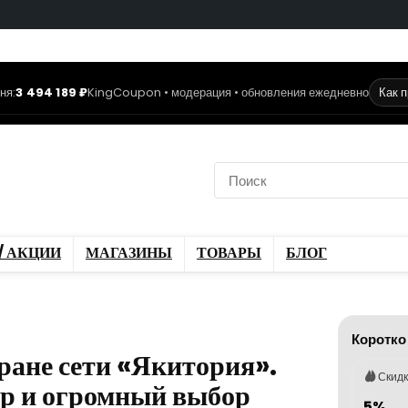
ня:
3 494 189 ₽
KingCoupon • модерация • обновления ежедневно
Как 
коды
Скидки / Акции
ы
Блог
/ АКЦИИ
МАГАЗИНЫ
ТОВАРЫ
БЛОГ
Коротко
оране сети «Якитория».
Скид
р и огромный выбор
5%