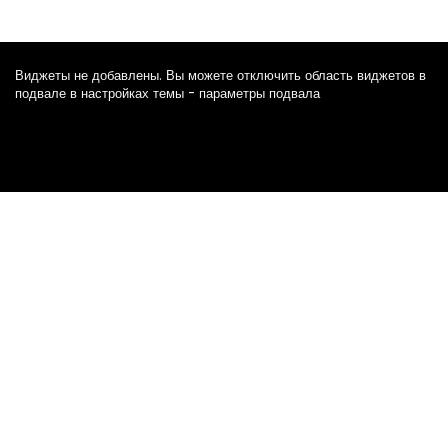
Виджеты не добавлены. Вы можете отключить область виджетов в
подвале в настройках темы - параметры подвала