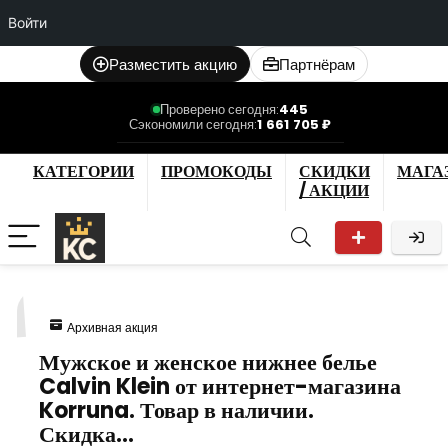
Войти
Разместить акцию
Партнёрам
Проверено сегодня:
445
Сэкономили сегодня:
1 661 705 ₽
КАТЕГОРИИ
ПРОМОКОДЫ
СКИДКИ
МАГА
/ АКЦИИ
11
Архивная акция
Мужское и женское нижнее белье
Calvin Klein от интернет-магазина
Korruna. Товар в наличии.
Скидка…