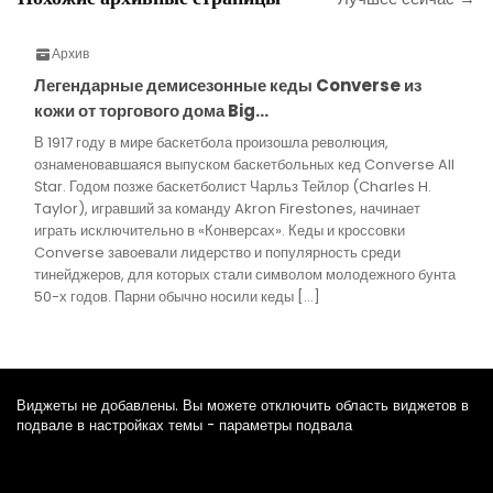
Архив
Легендарные демисезонные кеды Converse из
кожи от торгового дома Big…
В 1917 году в мире баскетбола произошла революция,
ознаменовавшаяся выпуском баскетбольных кед Converse All
Star. Годом позже баскетболист Чарльз Тейлор (Charles H.
Taylor), игравший за команду Akron Firestones, начинает
играть исключительно в «Конверсах». Кеды и кроссовки
Converse завоевали лидерство и популярность среди
тинейджеров, для которых стали символом молодежного бунта
50-х годов. Парни обычно носили кеды […]
Виджеты не добавлены. Вы можете отключить область виджетов в
подвале в настройках темы - параметры подвала