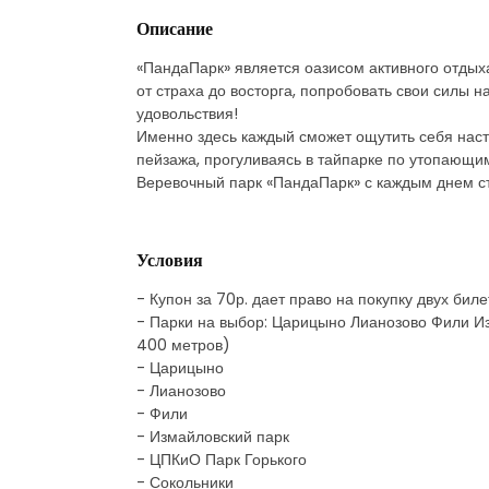
Описание
«ПандаПарк» является оазисом активного отдыха
от страха до восторга, попробовать свои силы 
удовольствия!
Именно здесь каждый сможет ощутить себя нас
пейзажа, прогуливаясь в тайпарке по утопающи
Веревочный парк «ПандаПарк» с каждым днем ст
Условия
- Купон за 70р. дает право на покупку двух бил
- Парки на выбор: Царицыно Лианозово Фили И
400 метров)
- Царицыно
- Лианозово
- Фили
- Измайловский парк
- ЦПКиО Парк Горького
- Сокольники