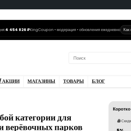
ня:
4 454 826 ₽
KingCoupon • модерация • обновления ежедневно
Как
коды
Скидки / Акции
ы
Блог
/ АКЦИИ
МАГАЗИНЫ
ТОВАРЫ
БЛОГ
Коротко
бой категории для
Скид
ти верёвочных парков
5%