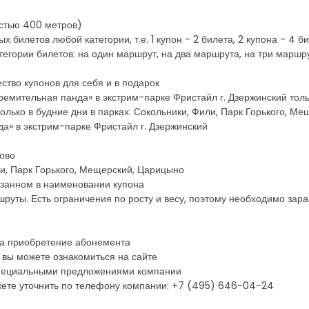
стью 400 метров)
 билетов любой категории, т.е. 1 купон - 2 билета, 2 купона - 4 бил
гории билетов: на один маршрут, на два маршрута, на три маршрут
ство купонов для себя и в подарок
тремительная панда» в экстрим-парке Фристайл г. Дзержинский тол
лько в будние дни в парках: Сокольники, Фили, Парк Горького, М
а» в экстрим-парке Фристайл г. Дзержинский
ово
или, Парк Горького, Мещерский, Царицыно
казанном в наименовании купона
руты. Есть ограничения по росту и весу, поэтому необходимо зара
на приобретение абонемента
 вы можете ознакомиться на сайте
 специальными предложениями компании
ете уточнить по телефону компании: +7 (495) 646-04-24