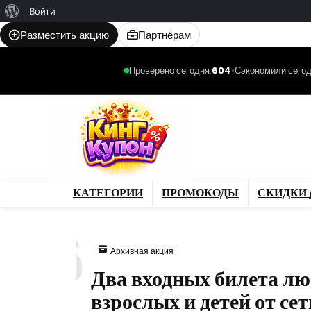
О
Войти
WordPress
Разместить акцию
Партнёрам
Проверено сегодня:
604
•
Сэкономили сегод
Категории
Промо
Магазины
Товар
КАТЕГОРИИ
ПРОМОКОДЫ
СКИДКИ 
936
Архивная акция
Два входных билета лю
взрослых и детей от се