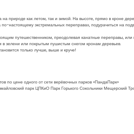
 на природе как летом, так и зимой. На высоте, прямо в кроне дер
на по-настоящему экстремальных переправах, подурачиться на подв
тоящим путешественником, преодолевая канатные переправы, или 
м в зелени или покрытым пушистым снегом кронам деревьев.
ановится только лучше, выше и круче!
етов по цене одного от сети верёвочных парков «ПандаПарк»
змайловский парк ЦПКиО Парк Горького Сокольники Мещерский Тр