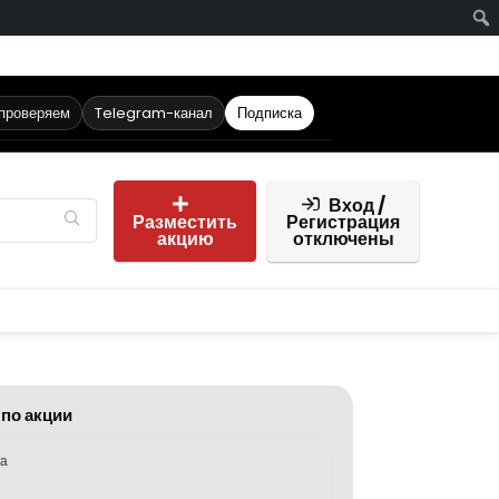
 проверяем
Telegram-канал
Подписка
Вход /
Разместить
Регистрация
акцию
отключены
 по акции
ка