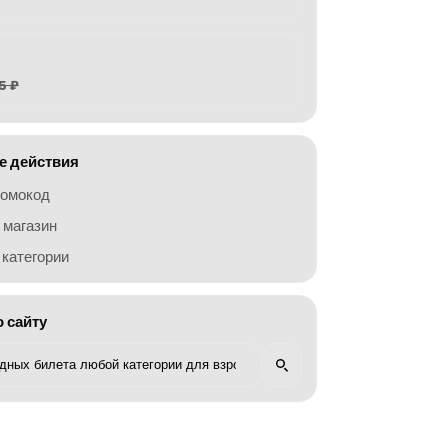
5 ₽
 действия
ромокод
 магазин
категории
о сайту