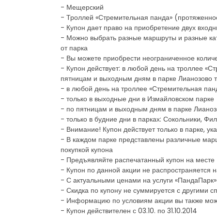
- Мещерский
- Троллей «Стремительная панда» (протяженно
- Купон дает право на приобретение двух входных
- Можно выбрать разные маршруты и разные кате
от парка
- Вы можете приобрести неограниченное количе
- Купон действует: в любой день на троллее «С
пятницам и выходным дням в парке Лианозово то
- в любой день на троллее «Стремительная панд
- только в выходные дни в Измайловском парке
- по пятницам и выходным дням в парке Лианоз
- только в будние дни в парках: Сокольники, Ф
- Внимание! Купон действует только в парке, у
- В каждом парке представлены различные марш
покупкой купона
- Предъявляйте распечатанный купон на месте
- Купон по данной акции не распространяется 
- С актуальными ценами на услуги «ПандаПарк»
- Скидка по купону не суммируется с другими
- Информацию по условиям акции вы также мож
- Купон действителен с 03.10. по 31.10.2014