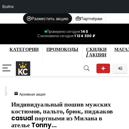
Войти
Разместить акцию
Партнёрам
Проверено сегодня:
140
Сэкономили сегодня:
1 124 330 ₽
КАТЕГОРИИ
ПРОМОКОДЫ
СКИДКИ
МАГА
/ АКЦИИ
3
Архивная акция
Индивидуальный пошив мужских
костюмов, пальто, брюк, пиджаков
casual портными из Милана в
ателье Tonny…