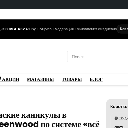
ня:
3 894 482 ₽
KingCoupon • модерация • обновления ежедневно
Как 
коды
Скидки / Акции
ы
Блог
/ АКЦИИ
МАГАЗИНЫ
ТОВАРЫ
БЛОГ
Коротко
нские каникулы в
Скид
reenwood по системе «всё
45%