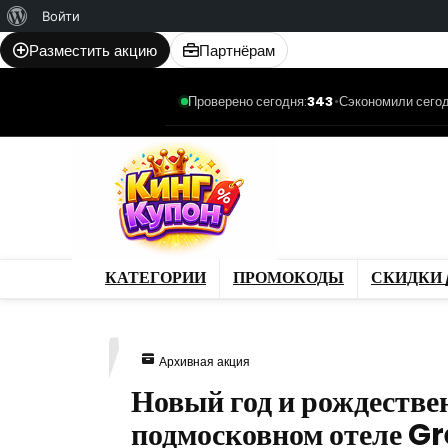
О
Войти
WordPress
Разместить акцию
Партнёрам
Проверено сегодня:
343
•
Сэкономили сегод
Категории
Промо
Магазины
Товар
КАТЕГОРИИ
ПРОМОКОДЫ
СКИДКИ 
067
Архивная акция
Новый год и рождестве
подмосковном отеле G