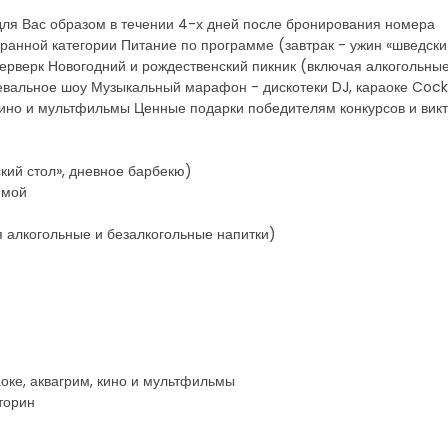
ля Вас образом в течении 4-х дней после бронирования номера
ранной категории Питание по программе (завтрак - ужин «шведски
рверк Новогодний и рождественский пикник (включая алкогольные
льное шоу Музыкальный марафон - дискотеки DJ, караоке Cocktail
 кино и мультфильмы Ценные подарки победителям конкурсов и ви
кий стол», дневное барбекю)
ммой
я алкогольные и безалкогольные напитки)
оке, аквагрим, кино и мультфильмы
торин