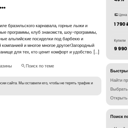
е…
Цена
1 790 
иле бразильского карнавала, горные лыжи и
ные программы, клуб знакомств, шоу-программы,
тные альпийские посиделки под барбекю и
Купили
 компанией и многое многое другое!Загородный
9 990
нище для тех, кто ценит комфорт и удобство. […]
газины
Поиск по теме
Быстрые
Найти п
сии сайта. Мы оставили его, чтобы не терять трафик и
Выбрать
Открыть 
Поиск п