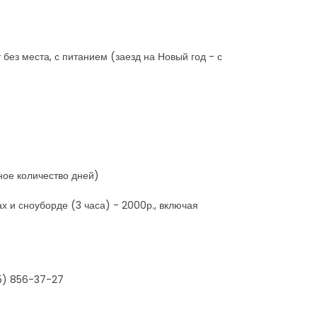
 без места, с питанием (заезд на Новый год - с
ное количество дней)
х и сноуборде (3 часа) - 2000р., включая
25) 856-37-27