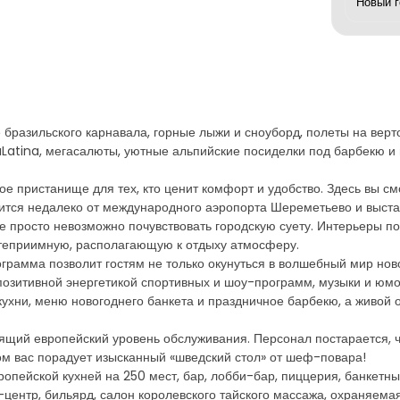
 бразильского карнавала, горные лыжи и сноуборд, полеты на верт
aLatina, мегасалюты, уютные альпийские посиделки под барбекю и
е пристанище для тех, кто ценит комфорт и удобство. Здесь вы см
ся недалеко от международного аэропорта Шереметьево и выстав
те просто невозможно почувствовать городскую суету. Интерьеры 
остеприимную, располагающую к отдыху атмосферу.
рамма позволит гостям не только окунуться в волшебный мир ново
 позитивной энергетикой спортивных и шоу-программ, музыки и юмо
кухни, меню новогоднего банкета и праздничное барбекю, а живой 
ящий европейский уровень обслуживания. Персонал постарается, ч
ром вас порадует изысканный «шведский стол» от шеф-повара!
опейской кухней на 250 мест, бар, лобби-бар, пиццерия, банкетный
-центр, бильярд, салон королевского тайского массажа, охраняема