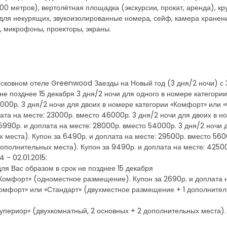
0 метров), вертолётная площадка (экскурсии, прокат, аренда), кр
 для некурящих, звукоизолированные номера, сейф, камера хранени
, микрофоны, проекторы, экраны.
сковном отеле Greenwood Заезды на Новый год (3 дня/2 ночи) с 31
не позднее 15 декабря 3 дня/2 ночи для одного в номере категор
25000р. 3 дня/2 ночи для двоих в номере категории «Комфорт» или
ата на месте: 23000р. вместо 46000р. 3 дня/2 ночи для двоих в н
5990р. и доплата на месте: 28000р. вместо 54000р. 3 дня/2 ночи 
 места). Купон за 6490р. и доплата на месте: 29500р. вместо 560
ополнительных места). Купон за 9490р. и доплата на месте: 4250
4 - 02.01.2015:
я Вас образом в срок не позднее 15 декабря
«Комфорт» (одноместное размещение). Купон за 2690р. и доплата н
Комфорт» или «Стандарт» (двухместное размещение + 1 дополнител
Супериор» (двухкомнатный, 2 основных + 2 дополнительных места). 