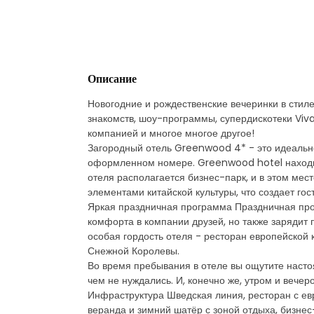
Описание
Новогодние и рождественские вечеринки в стиле
знакомств, шоу-программы, супердискотеки Viv
компанией и многое многое другое!
Загородный отель Greenwood 4* - это идеально
оформленном номере. Greenwood hotel находит
отеля располагается бизнес-парк, и в этом мес
элементами китайской культуры, что создает г
Яркая праздничная программа Праздничная прог
комфорта в компании друзей, но также зарядит
особая гордость отеля - ресторан европейской 
Снежной Королевы.
Во время пребывания в отеле вы ощутите насто
чем не нуждались. И, конечно же, утром и вече
Инфраструктура Шведская линия, ресторан с евр
веранда и зимний шатёр с зоной отдыха, бизнес