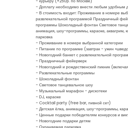
- курьеру (+250р. по Москве)
- Доплату необходимо внести любым удобным д
- В стоимость входит: Проживание в номере выб
развлекательной программой Праздничный фейе
программы Шоколадный фонтан Световое танцева
анимация, шоу-программы, караоке, аквагрим,
парковка
- Проживание в номере выбранной категории
- Питание по программе (завтрак - ужин «шведс
- Новогодний банкет с развлекательной програ
- Праздничный фейерверк
- Новогодний и рождественский пикник (включа
- Развлекательные программы
- Шоколадный фонтан
- Световое танцевальное шоу
- Музыкальный марафон - дискотеки
- DJ, караоке
- Cocktail party (free bar, пивной сет)
- Детская ёлка, анимация, шоу-программы, кара
- Ценные подарки победителям конкурсов и вик
- Новогодние подарки детям
- Охраняемая парковка