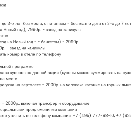
езд
о 3-х лет без места, с питанием - бесплатно дети от 3-х до 7 лет
а Новый год), 7990р. - заезд на каникулы
латно
аезд на Новый год - с банкетом) - 2990р.
0р. - заезд на каникулы
ать номер в отеле по телефону
ельной программе
ство купонов по данной акции (купоны можно суммировать на нуж
на месте
огулка на вертолете - 2000р. на человека катание на горных лыжа
) - 2000р., включая трансфер и оборудование
 специальными предложениями компании
ете уточнить по телефону компании: +7 (495) 777-88-10, +7 (9