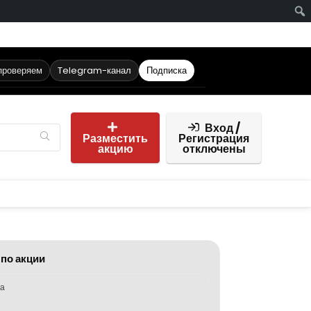
проверяем
Telegram-канал
Подписка
Вход /
Разместить
Регистрация
акцию
отключены
 по акции
ка