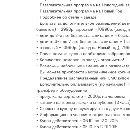
- Развлекательная программа на Новогодний за
- Развлекательная программа на Новый Год
- Подробнее об отеле и заезде
- Доплаты за дополнительное размещение: дети д
банкетом) - 2990р. взрослый - 10990р. (заезд н
- дети до 3-х лет без места, с питанием - бесп
- дети от 3-х до 7 лет без места, с питанием (з
- взрослый - 10990р. (заезд на Новый год), 799
- После покупки купона необходимо заброниров
- Количество номеров на заезды ограничено!
- Возможны небольшие изменения в развлекат
- Вы можете приобрести неограниченное количе
- Предъявляйте распечатанный или СМС купон 
- Дополнительно оплачивается (по желанию): пр
трансфер и оборудование
- прогулка на вертолете - 2000р. на человека
- катание на горных лыжах и сноуборде (3 часа
- Скидка по купону не суммируется с другими
- Информацию по условиям акции вы также мож
- Купон действителен с 06.10. по 12.01.2015
- Купон действителен с 05.10. по 12.01.2015