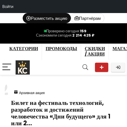
Войти
Разместить акцию
Партнёрам
Проверено сегодня:
159
Сэкономили сегодня:
2 214 425 ₽
КАТЕГОРИИ
ПРОМОКОДЫ
СКИДКИ
МАГА
/ АКЦИИ
2
Архивная акция
Билет на фестиваль технологий,
разработок и достижений
человечества «Дни будущего» для 1
или 2…