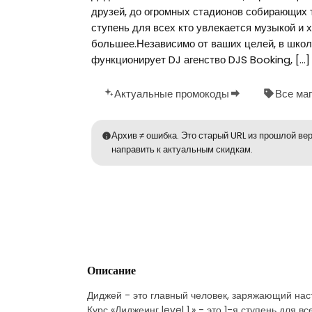
друзей, до огромных стадионов собирающих т
ступень для всех кто увлекается музыкой и х
большее.Независимо от ваших целей, в школ
функционирует DJ агенство DJS Booking, […]
Актуальные промокоды
Все ма
Архив ≠ ошибка. Это старый URL из прошлой вер
направить к актуальным скидкам.
Описание
Диджей - это главный человек, заряжающий нас
Курс «Диджеинг level 1.» - это 1-я ступень для 