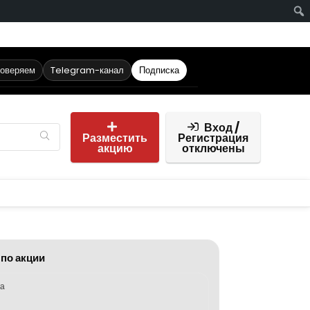
роверяем
Telegram-канал
Подписка
Вход /
Разместить
Регистрация
акцию
отключены
 по акции
ка