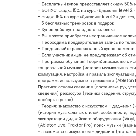
- Бесплатный купон предоставляет скидку 50% на
- БОНУС: скидка 15% на курс «Диджеинг level 2.»
- скидка 15% на курс «Диджеинг level 2.» для тех
- 5 бесплатных тренировок в подарок
- Купон действует на одного человека
- Вы можете приобрести неограниченное количе
- Необходима предварительная запись по теле
- Предъявляйте распечатанный купон на месте
- Если участник акции не предупреждает об отм
- Программа обучения: Теория: знакомство с ис
танцевальной музыки (история музыкальных стил
коммутация, настройка и правила эксплуатации 
программ, используемых в диджеинге (Аbleton L
Практика: основы сведения (постановка рук, уст
сведения) режиссура (техники сведения, структ
подборка треков)
- Теория: знакомство с искусством - диджеинг 
(история музыкальных стилей, особенности, под
эксплуатации диджейского оборудования (Vinyl,
(Аbleton Live, Traktor Pro) поиск музыки (вар
- знакомство с искусством - диджеинг (что тако