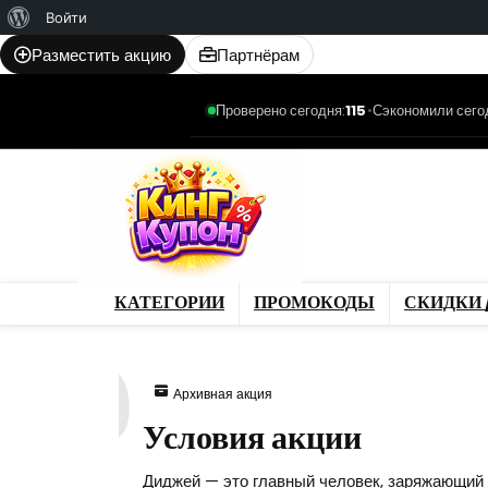
О
Войти
WordPress
Разместить акцию
Партнёрам
Проверено сегодня:
115
•
Сэкономили сего
Категории
Промо
Магазины
Товар
КАТЕГОРИИ
ПРОМОКОДЫ
СКИДКИ 
970
Архивная акция
Условия акции
Диджей — это главный человек, заряжающий 