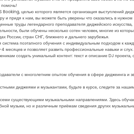
 помочь!
S Booking, целью которого является организация выступлений дидж
у и придя к нам, вы можете быть уверены что оказались в нужном 
енные труды легендарного преподавателя диджейского искусства, П
ельности, были обучены несколько сотен человек, многие из которы
ах России, стран СНГ, ближнего и дальнего зарубежья.
 система поэтапного обучения с индивидуальным подходом к кажд
-4 месяцев и позволяет развить профессиональные навыки и слух.
еникам создать уникальный контент: текст и описание DJ проекта
одаватели с многолетним опытом обучения в сфере диджеинга и з
стными диджеями и музыкантами, будьте в курсе, следите за наши
всеми существующими музыкальными направлениями. Здесь обучаю
ной музыки, но и различным приёмам сведения других музыкальны