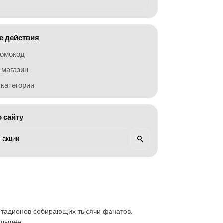
 действия
ромокод
 магазин
категории
о сайту
 стадионов собирающих тысячи фанатов.
ольшее.