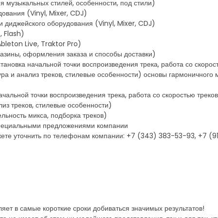
я музыкальных стилей, особенности, под стили)
ования (Vinyl, Mixer, CDJ)
и диджейского оборудования (Vinyl, Mixer, CDJ)
, Flash)
leton Live, Traktor Pro)
газины, оформления заказа и способы доставки)
становка начальной точки воспроизведения трека, работа со скорос
ура и анализ треков, стилевые особенности) основы гармоничного м
ачальной точки воспроизведения трека, работа со скоростью треко
лиз треков, стилевые особенности)
ельность микса, подборка треков)
 специальными предложениями компании
ете уточнить по телефонам компании: +7 (343) 383-53-93, +7 (9
яет в самые короткие сроки добиваться значимых результатов!