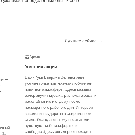
кто уже имеет определенный опыт и хочет
Лучшее сейчас →
Архив
Условия акции
Бар «Руки Вверх» в Зеленограде —
н» —
уютная точка притяжения любителей
в
приятной атмосферы. Здесь каждый
—
вечер звучит музыка, располагающая к
расслаблению и отдыху после
насыщенного рабочего дня. Интерьер
заведения выдержан в современном
стиле, благодаря этому посетители
чувствуют себя комфортно и
ичный
свободно.Здесь регулярно проходят
. За