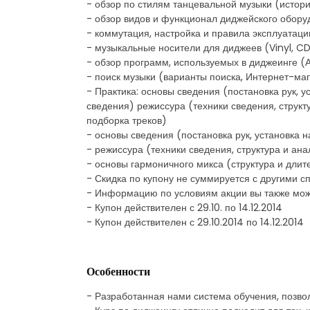
- обзор по стилям танцевальной музыки (истори
- обзор видов и функционал диджейского оборуд
- коммутация, настройка и правила эксплуатаци
- музыкальные носители для диджеев (Vinyl, CD
- обзор программ, используемых в диджеинге (Аb
- поиск музыки (варианты поиска, Интернет-ма
- Практика: основы сведения (постановка рук, у
сведения) режиссура (техники сведения, структ
подборка треков)
- основы сведения (постановка рук, установка н
- режиссура (техники сведения, структура и ана
- основы гармоничного микса (структура и длит
- Скидка по купону не суммируется с другими
- Информацию по условиям акции вы также мож
- Купон действителен с 29.10. по 14.12.2014
- Купон действителен с 29.10.2014 по 14.12.2014
Особенности
- Разработанная нами система обучения, позвол