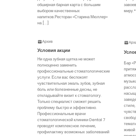
обширная барная карта с большим
завое
выбором качественных
миру.*
напитков.Ресторан «Старина Мюллер»
на […]
Архив
Арх
Условия акции
Усло
Ни одна зубная щетка не может
Бар «Р
полноценно заменить
притя
профессиональные стоматологические
атмос
услуги. Если вас беспокоят
музык
чувствительная эмаль зубов, зубная
рассл
боль или болезненные десны, не
насыще
откладывайте визит к стоматологу.
завед
Только специалист сможет решить
стиле,
проблему быстро и эффективно.
чувст
Профессиональные врачи
свобо
стоматологической клиники Dental 7
темати
проводят комплексное лечение,
живой
профилактику возможных заболеваний
привл