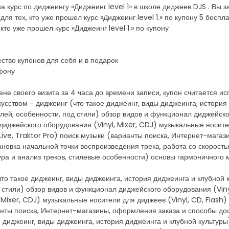
 курс по диджеингу «Диджеинг level 1» в школе диджеев DJS . Вы з
 для тех, кто уже прошел курс «Диджеинг level 1.» по купону 5 бесп
, кто уже прошел курс «Диджеинг level 1.» по купону
ство купонов для себя и в подарок
фону
ене своего визита за 4 часа до времени записи, купон считается 
кусством - диджеинг (что такое диджеинг, виды диджеинга, история
ей, особенности, под стили) обзор видов и функционал диджейског
диджейского оборудования (Vinyl, Mixer, CDJ) музыкальные носител
ive, Traktor Pro) поиск музыки (варианты поиска, Интернет-мага
ановка начальной точки воспроизведения трека, работа со скорость
ура и анализ треков, стилевые особенности) основы гармоничного м
(что такое диджеинг, виды диджеинга, история диджеинга и клубной
 стили) обзор видов и функционал диджейского оборудования (Viny
 Mixer, CDJ) музыкальные носители для диджеев (Vinyl, CD, Flash
ианты поиска, Интернет-магазины, оформления заказа и способы до
е диджеинг, виды диджеинга, история диджеинга и клубной культуры