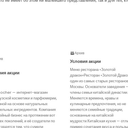
кто не имеет об этом ни малейшего представления, так и для тех, 
Архив
ив
Условия акции
Меню ресторана «Золотой
вия акции
дракон»Ресторан «Золотой Драко
один из самых старых ресторано
Москвы. Основатели заведения 
Rocher — интернет-магазин
члены семьи китайской династии.
узской косметики и парфюмерии,
Меняются времена, нравы и
нной на основе натуральных
кулинарные предпочтения, но не
тельных ингредиентов. Компания
меняются семейные традиции,
йный бизнес на протяжении вот
основанные на китайской
ех поколений, и её создатели по
мудрости.Китайская кухня — отл
гордятся тем, что сумели
пример сочетания вкуса и пользы