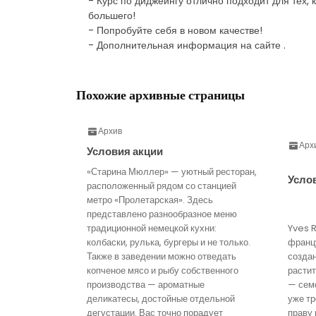
- Курс по диджеингу отлично подходит для тех, 
большего!
- Попробуйте себя в новом качестве!
- Дополнительная информация на сайте .
Похожие архивные страницы
Архив
Арх
Условия акции
«Старина Мюллер» — уютный ресторан,
Усло
расположенный рядом со станцией
метро «Пролетарская». Здесь
представлено разнообразное меню
традиционной немецкой кухни:
Yves 
колбаски, рулька, бургеры и не только.
франц
Также в заведении можно отведать
созда
копченое мясо и рыбу собственного
расти
производства — ароматные
— семе
деликатесы, достойные отдельной
уже тр
дегустации. Вас точно порадует
праву 