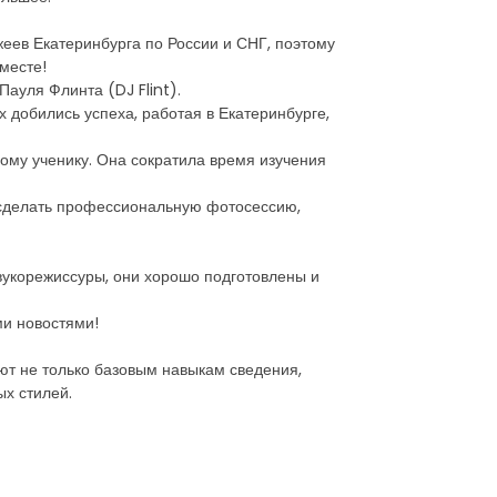
еев Екатеринбурга по России и СНГ, поэтому
месте!
ауля Флинта (DJ Flint).
х добились успеха, работая в Екатеринбурге,
ому ученику. Она сократила время изучения
, сделать профессиональную фотосессию,
вукорежиссуры, они хорошо подготовлены и
ми новостями!
т не только базовым навыкам сведения,
х стилей.