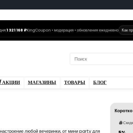
дня:
1 321 168 ₽
KingCoupon • модерация • обновления ежедневно
Как п
коды
Скидки / Акции
ы
Блог
/ АКЦИИ
МАГАЗИНЫ
ТОВАРЫ
БЛОГ
Коротко
Скид
настроение любой вечеринки, от мини party для
5%