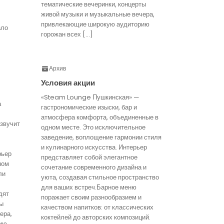
тематические вечеринки, концерты
живой музыки и музыкальные вечера,
привлекающие широкую аудиторию
ало
горожан всех […]
Архив
Условия акции
«Steam Lounge Пушкинская» —
а
гастрономические изыски, бар и
атмосфера комфорта, объединенные в
звучит
одном месте. Это исключительное
заведение, воплощение гармонии стиля
и кулинарного искусства. Интерьер
рьер
представляет собой элегантное
ном
сочетание современного дизайна и
ли
уюта, создавая стильное пространство
для ваших встреч.Барное меню
дят
поражает своим разнообразием и
ты
качеством напитков: от классических
ера,
коктейлей до авторских композиций.
ию