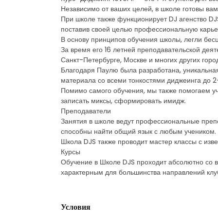
Независимо от ваших целей, в школе готовы вам
При школе также функционирует DJ агенство DJ
поставив своей целью профессиональную карьер
В основу принципов обучения школы, легли бесц
За время его 16 летней преподавательской деят
Санкт-Петербурге, Москве и многих других город
Благодаря Паулю была разработана, уникальная
материала со всеми тонкостями диджеинга до 2
Помимо самого обучения, мы также помогаем уч
записать миксы, сформировать имидж.
Преподаватели
Занятия в школе ведут профессиональные преп
способны найти общий язык с любым учеником.
Школа DJS также проводит мастер классы с изве
Курсы
Обучение в Школе DJS проходит абсолютно со 
характерным для большинства направлений клуб
Условия