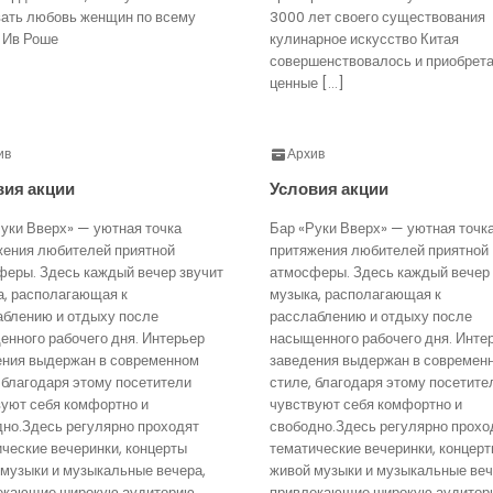
вать любовь женщин по всему
3000 лет своего существования
 Ив Роше
кулинарное искусство Китая
совершенствовалось и приобрет
ценные […]
ив
Архив
вия акции
Условия акции
уки Вверх» — уютная точка
Бар «Руки Вверх» — уютная точк
жения любителей приятной
притяжения любителей приятной
феры. Здесь каждый вечер звучит
атмосферы. Здесь каждый вечер 
а, располагающая к
музыка, располагающая к
аблению и отдыху после
расслаблению и отдыху после
нного рабочего дня. Интерьер
насыщенного рабочего дня. Инте
ения выдержан в современном
заведения выдержан в современ
 благодаря этому посетители
стиле, благодаря этому посетите
вуют себя комфортно и
чувствуют себя комфортно и
дно.Здесь регулярно проходят
свободно.Здесь регулярно прохо
ческие вечеринки, концерты
тематические вечеринки, концер
 музыки и музыкальные вечера,
живой музыки и музыкальные веч
екающие широкую аудиторию
привлекающие широкую аудитор