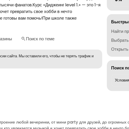
ысячи фанатов.Курс «Диджеинг level 1.» — это 1-я
очет превратить свое хобби в нечто
е готовы вам помочь!При школе также
Быстрые
Найти п
газины
Поиск по теме
Выбрать
Открыть 
сии сайта. Мы оставили его, чтобы не терять трафик и
Поиск п
троение любой вечеринки, от мини party для друзей, до огромных
всех кто увлекается музыкой и хочет превратить свое хобби в нечто б