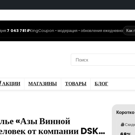
дня:
7 043 781 ₽
KingCoupon • модерация • обновления ежедневно
Как 
коды
Скидки / Акции
ы
Блог
/ АКЦИИ
МАГАЗИНЫ
ТОВАРЫ
БЛОГ
Коротко
елье «Азы Винной
Скид
человек от компании DSK…
68%