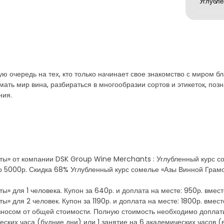
ю очередь на тех, кто только начинает свое знакомство с миром б
ь мир вина, разбираться в многообразии сортов и этикеток, позн
ния.
ты» от компании DSK Group Wine Merchants : Углубленный курс со
о 5000р. Скидка 68% Углубленный курс сомелье «Азы Винной Грамот
ы» для 1 человека. Купон за 640р. и доплата на месте: 950р. вмес
» для 2 человек. Купон за 1190р. и доплата на месте: 1800р. вмес
зносом от общей стоимости. Полную стоимость необходимо доплат
ческих часа (будние дни) или 1 занятие на 6 академических часов 