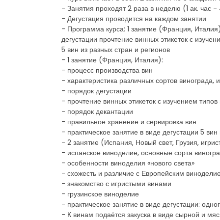
- Занятия проходят 2 раза в неделю (1 ак. час -
- Дегустация проводится на каждом занятии
- Программа курса: 1 занятие (Франция, Италия
дегустации прочтение винных этикеток с изучен
5 вин из разных стран и регионов
- 1 занятие (Франция, Италия):
- процесс производства вин
- характеристика различных сортов винограда, 
- порядок дегустации
- прочтение винных этикеток с изучением типов
- порядок декантации
- правильное хранение и сервировка вин
- практическое занятие в виде дегустации 5 вин
- 2 занятие (Испания, Новый свет, Грузия, игрис
- испанское виноделие, основные сорта виногр
- особенности виноделия «нового света»
- схожесть и различие с Европейским винодели
- знакомство с игристыми винами
- грузинское виноделие
- практическое занятие в виде дегустации: одног
- К винам подаётся закуска в виде сырной и мя