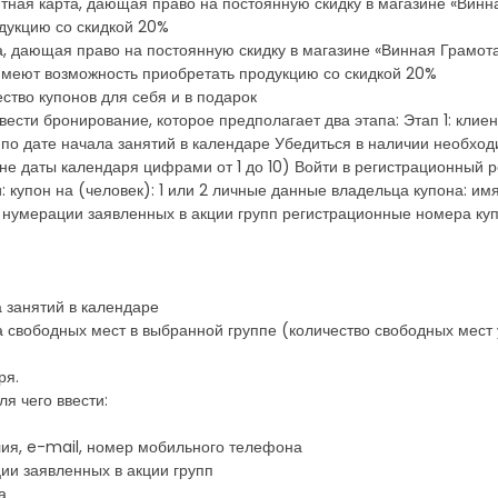
тная карта, дающая право на постоянную скидку в магазине «Винн
дукцию со скидкой 20%
а, дающая право на постоянную скидку в магазине «Винная Грамот
имеют возможность приобретать продукцию со скидкой 20%
ство купонов для себя и в подарок
сти бронирование, которое предполагает два этапа: Этап 1: клиен
о дате начала занятий в календаре Убедиться в наличии необход
кне даты календаря цифрами от 1 до 10) Войти в регистрационный 
: купон на (человек): 1 или 2 личные данные владельца купона: и
 нумерации заявленных в акции групп регистрационные номера ку
 занятий в календаре
 свободных мест в выбранной группе (количество свободных мест 
ря.
я чего ввести:
лия, e-mail, номер мобильного телефона
ии заявленных в акции групп
а