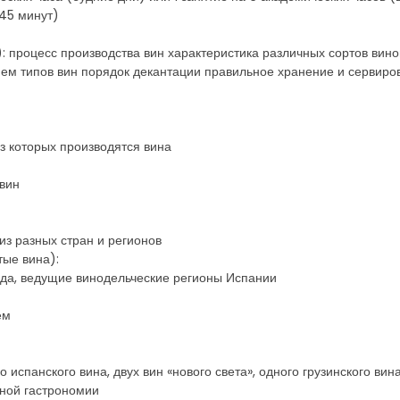
 45 минут)
): процесс производства вин характеристика различных сортов вино
ием типов вин порядок декантации правильное хранение и сервиров
из которых производятся вина
 вин
 из разных стран и регионов
тые вина):
ада, ведущие винодельческие регионы Испании
ем
о испанского вина, двух вин «нового света», одного грузинского вин
сной гастрономии