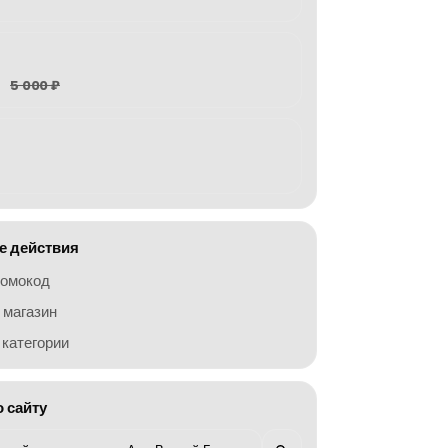
5 000 ₽
 действия
ромокод
 магазин
категории
о сайту