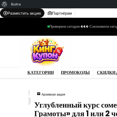
О
Войти
WordPress
Разместить акцию
Партнёрам
Проверено сегодня:
444
•
Сэкономили сего
Категории
Промо
Магазины
Товар
КАТЕГОРИИ
ПРОМОКОДЫ
СКИДКИ 
988
Архивная акция
Углубленный курс сом
Грамоты» для 1 или 2 