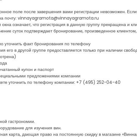
онное поле после завершения вами регистрации невозможен. Если
на почту: vinnayagramota@vinnayagramota.ru
 окна означает, что регистрация в данную группу прекращена и кл
ечение суток подтверждает бронирование, произведенное клиенто
мо уточнить факт бронирования по телефону
ния его в другой группе предоставляется только при наличии своб
мотрена)
года
чатанный купон и паспорт
 специальными предложениями компании
ете уточнить по телефону компании: +7 (495) 252-04-40
сной гастрономии.
орудование для изучения вин.
ная карта, дающая право на постоянную скидку в магазине «Винна