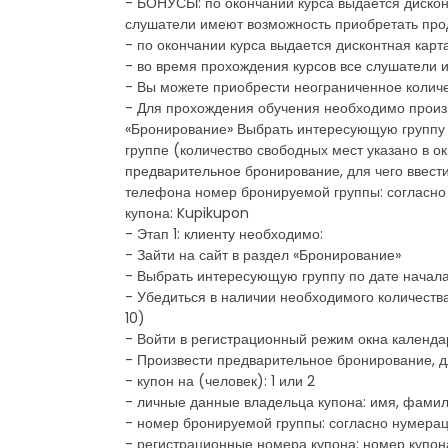
- БОНУСЫ: по окончании курса выдается дискон
слушатели имеют возможность приобретать про
- по окончании курса выдается дисконтная карт
- во время прохождения курсов все слушатели 
- Вы можете приобрести неограниченное количе
- Для прохождения обучения необходимо произве
«Бронирование» Выбрать интересующую группу п
группе (количество свободных мест указано в о
предварительное бронирование, для чего ввести
телефона номер бронируемой группы: согласно
купона: Kupikupon
- Этап 1: клиенту необходимо:
- Зайти на сайт в раздел «Бронирование»
- Выбрать интересующую группу по дате начала
- Убедиться в наличии необходимого количества
10)
- Войти в регистрационный режим окна календа
- Произвести предварительное бронирование, дл
- купон на (человек): 1 или 2
- личные данные владельца купона: имя, фами
- номер бронируемой группы: согласно нумерац
- регистрационные номера купона: номер купон