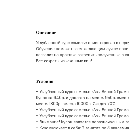
Описание
Углубленный курс сомелье ориентирован в перву
Обучение поможет всем желающим лучше понимат
позволит на практике закрепить полученные зна
Все секреты изысканных вин!
Условия
- Углубленный курс сомелье «Азы Винной Грамо
Купон за 640р. и доплата на месте: 950р. вмест
месте: 1800р. вместо 10000р. Скидка 70%
- Углубленный курс сомелье «Азы Винной Грамот
- Углубленный курс сомелье «Азы Винной Грамоты
- Внимание! Купон является первоначальным в
- Курс включает в себя: 2 занятия по 3 академи