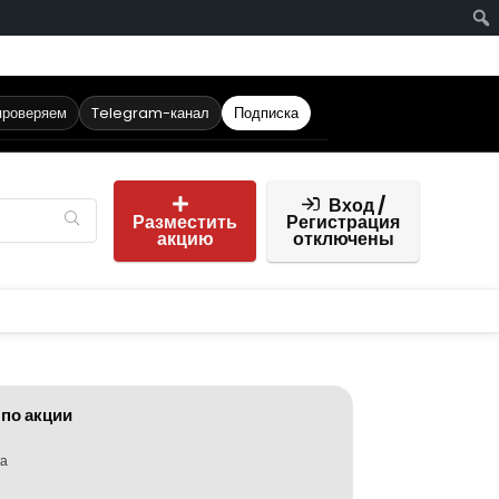
проверяем
Telegram-канал
Подписка
Вход /
Разместить
Регистрация
акцию
отключены
 по акции
ка