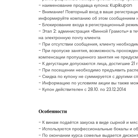
- наименование продавца купона: Kupikupon
- Внимание! Повторный вход в ваше регистраци
информируйте компанию об этом сообщением 
- Блокирование входа в регистрационный режим
- Этап 2: администрация «Винной Грамоты» в т
на электронную почту клиента
- При отсутствии сообщения, клиенту необходи
- При пропуске занятия, возможность прохожде
компенсации пропущенного занятия не предус
- К дегустации допускаются лица, достигшие 21 
- При посещении необходимо предъявить распе
- Скидка по купону не суммируется с другими
- Информацию по условиям акции вы также мож
- Купон действителен с 28.10. по 23.12.2014
Особенности
- К винам подаётся закуска в виде сырной и мя
- Используются профессиональные бокалы и об
- По окончании курса сомелье выдается дисконт