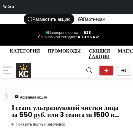
Войти
Разместить акцию
Партнёрам
Проверено сегодня:
623
Сэкономили сегодня:
14 111 254 ₽
КАТЕГОРИИ
ПРОМОКОДЫ
СКИДКИ
МАГА
/ АКЦИИ
6
Архивная акция
1 сеанс ультразвуковой чистки лица
за 550 руб. или 3 сеанса за 1500 в…
Показать полный заголовок