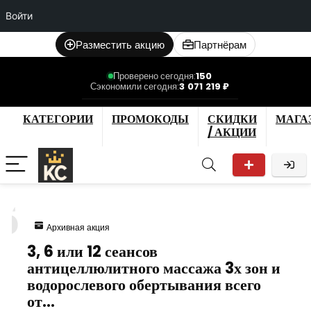
Войти
Разместить акцию
Партнёрам
Проверено сегодня:
150
Сэкономили сегодня:
3 071 219 ₽
КАТЕГОРИИ
ПРОМОКОДЫ
СКИДКИ
МАГА
/ АКЦИИ
5
Архивная акция
3, 6 или 12 сеансов
антицеллюлитного массажа 3х зон и
водорослевого обертывания всего
от…