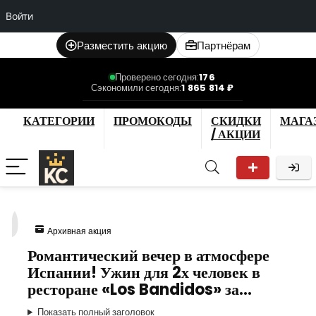
Войти
Разместить акцию
Партнёрам
Проверено сегодня:
176
Сэкономили сегодня:
1 865 814 ₽
КАТЕГОРИИ
ПРОМОКОДЫ
СКИДКИ
МАГА
/ АКЦИИ
9
Архивная акция
Романтический вечер в атмосфере
Испании! Ужин для 2х человек в
ресторане «Los Bandidos» за…
Показать полный заголовок