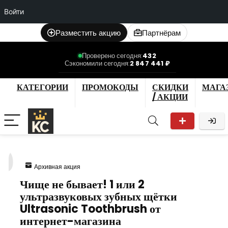
Войти
Разместить акцию
Партнёрам
Проверено сегодня:
432
Сэкономили сегодня:
2 847 441 ₽
КАТЕГОРИИ
ПРОМОКОДЫ
СКИДКИ
МАГА
/ АКЦИИ
0
Архивная акция
Чище не бывает! 1 или 2
ультразвуковых зубных щётки
Ultrasonic Toothbrush от
интернет-магазина