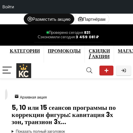
Войти
Разместить акцию
Партнёрам
Проверено сегодня:
831
Сэкономили сегодня:
3 459 081 ₽
КАТЕГОРИИ
ПРОМОКОДЫ
СКИДКИ
МАГА
/ АКЦИИ
9
Архивная акция
5, 10 или 15 сеансов программы по
коррекции фигуры: кавитация 3х
зон, транзион 3х…
Показать полный заголовок