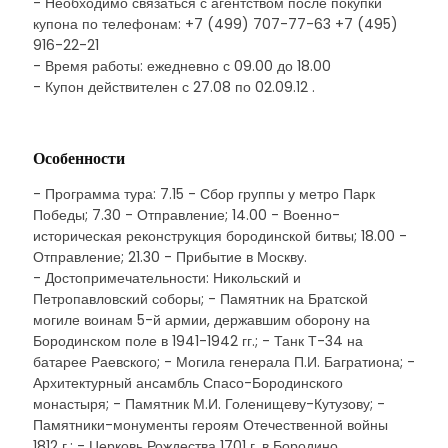
- Необходимо связаться с агентством после покупки
купона по телефонам: +7 (499) 707-77-63 +7 (495)
916-22-21
- Время работы: ежедневно с 09.00 до 18.00
- Купон действителен с 27.08 по 02.09.12 .
Особенности
- Программа тура: 7.15 - Сбор группы у метро Парк
Победы; 7.30 - Отправление; 14.00 - Военно-
историческая реконструкция бородинской битвы; 18.00 -
Отправление; 21.30 - Прибытие в Москву.
- Достопримечательности: Никольский и
Петропавловский соборы; - Памятник на Братской
могиле воинам 5-й армии, державшим оборону на
Бородинском поле в 1941-1942 гг.; - Танк Т-34 на
батарее Раевского; - Могила генерала П.И. Багратиона; -
Архитектурный ансамбль Спасо-Бородинского
монастыря; - Памятник М.И. Голенищеву-Кутузову; -
Памятники-монументы героям Отечественной войны
1812 г.; - Церковь Рождества 1701 г. в Бородино.