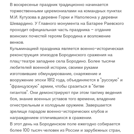
В воскресенье праздник традиционно начинается
торжественными церемониалами на командных пунктах
М.И. Кутузова в деревне Горки и Наполеона у деревни
Шевардино. У Главного монумента на Батарее Раевского
проходит официальная часть праздника – отдание
воинских почестей героям Бородина и возложение
венков.
Кульминацией праздника является военно-историческая
реконструкция эпизодов Бородинского сражения на
плац-театре западнее села Бородино. Более тысячи
любителей военной истории, своими руками
изготовившие обмундирование, снаряжение и
вооружение эпохи 1812 года, объединяются в "русскую" и
"французскую" армии, чтобы сразиться в "битве
гигантов". Они демонстрируют при этом тактику ведения
боя, знание военных уставов того времени, владение
огнестрельным и холодным оружием. Завершается
зрелище парадом военно-исторических клубов и
награждением отличившихся в сражении.
В этот день на Бородинском поле ежегодно собирается
более 100 тысяч человек из России и зарубежных стран,