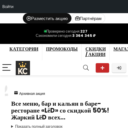
Войти
Разместить акцию
Партнёрам
Проверено сегодня:
227
Сэкономили сегодня:
3 364 345 ₽
КАТЕГОРИИ
ПРОМОКОДЫ
СКИДКИ
МАГА
/ АКЦИИ
2
Архивная акция
Все меню, бар и кальян в баре-
ресторане «LёD» со скидкой 50%!
Жаркий LёD всех…
Показать полный заголовок