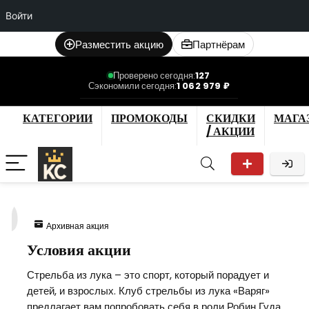
Войти
Разместить акцию
Партнёрам
Проверено сегодня:
127
Сэкономили сегодня:
1 062 979 ₽
КАТЕГОРИИ
ПРОМОКОДЫ
СКИДКИ
МАГА
/ АКЦИИ
0
Архивная акция
Условия акции
Стрельба из лука – это спорт, который порадует и
детей, и взрослых. Клуб стрельбы из лука «Варяг»
предлагает вам попробовать себя в роли Робин Гуда