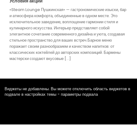
Условия акции
«Steam Lounge Пушкинская» — гастрономические изыски, бар
и атмосфера комфорта, объединенные в одном месте. Это
исключительное заведение, воплощение гармонии стиля и
кулинарного искусства. Интерьер представляет собой
элегантное сочетание современного дизайна и уюта, создавая
стильное пространство для ваших встреч.Барное меню
поражает своим разнообразием и качеством напитков: от
классических коктейлей до авторских композиций. Бармены
мастерски создают вкусовые […]
Виджеты не добавлены. Вы можете отключить область виджетов в
подвале в настройках темы - параметры подвала