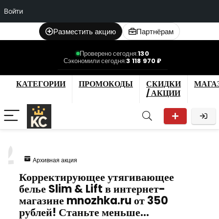
Войти
Разместить акцию
Партнёрам
Проверено сегодня:
130
Сэкономили сегодня:
3 118 970 ₽
КАТЕГОРИИ
ПРОМОКОДЫ
СКИДКИ
МАГА
/ АКЦИИ
2
Архивная акция
Корректирующее утягивающее
белье Slim & Lift в интернет-
магазине mnozhka.ru от 350
рублей! Станьте меньше…