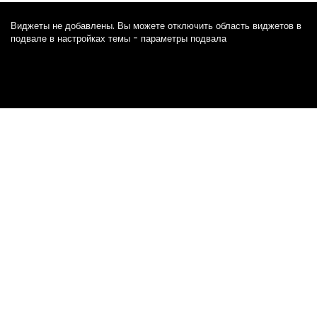
Виджеты не добавлены. Вы можете отключить область виджетов в
подвале в настройках темы - параметры подвала