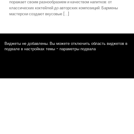
поражает своим разнообразием и качеством напитков: от
классических коктейлей до авторских композиций. Бармены
мастерски создают вкусовые […]
Виджеты не добавлены. Вы можете отключить область виджетов в
подвале в настройках темы - параметры подвала