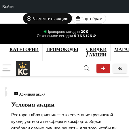
Войти
Разместить акцию
Партнёрам
Проверено сегодня:
200
Сэкономили сегодня:
5 755 125 ₽
КАТЕГОРИИ
ПРОМОКОДЫ
СКИДКИ
МАГА
/ АКЦИИ
8
Архивная акция
Условия акции
Ресторан «Бахтриони» — это сочетание грузинской
кухни, уютной атмосферы и комфорта. Здесь
отобрали самые лучшие рецепты для того, чтобы вы