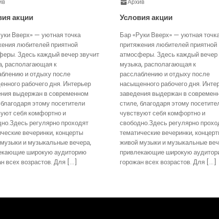
ив
Архив
вия акции
Условия акции
уки Вверх» — уютная точка
Бар «Руки Вверх» — уютная точк
жения любителей приятной
притяжения любителей приятной
феры. Здесь каждый вечер звучит
атмосферы. Здесь каждый вечер 
а, располагающая к
музыка, располагающая к
аблению и отдыху после
расслаблению и отдыху после
нного рабочего дня. Интерьер
насыщенного рабочего дня. Инте
ения выдержан в современном
заведения выдержан в современ
 благодаря этому посетители
стиле, благодаря этому посетите
вуют себя комфортно и
чувствуют себя комфортно и
дно.Здесь регулярно проходят
свободно.Здесь регулярно прохо
ческие вечеринки, концерты
тематические вечеринки, концер
 музыки и музыкальные вечера,
живой музыки и музыкальные веч
екающие широкую аудиторию
привлекающие широкую аудитор
н всех возрастов. Для […]
горожан всех возрастов. Для […]