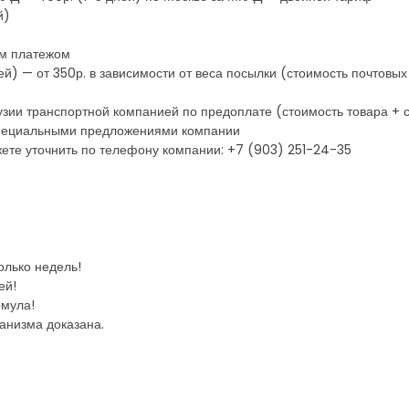
й)
ым платежом
ей) — от 350р. в зависимости от веса посылки (стоимость почтовы
рузии транспортной компанией по предоплате (стоимость товара + 
 специальными предложениями компании
ете уточнить по телефону компании: +7 (903) 251-24-35
олько недель!
ей!
рмула!
анизма доказана.