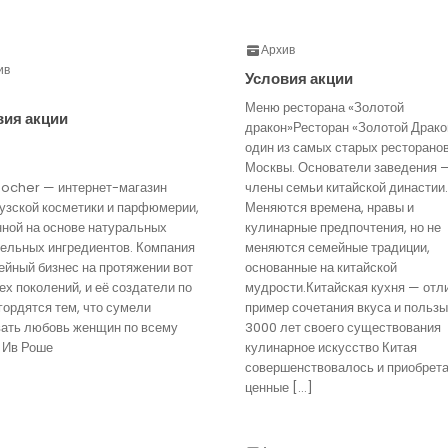
Архив
ив
Условия акции
Меню ресторана «Золотой
вия акции
дракон»Ресторан «Золотой Драко
один из самых старых ресторано
Москвы. Основатели заведения 
Rocher — интернет-магазин
члены семьи китайской династии.
узской косметики и парфюмерии,
Меняются времена, нравы и
нной на основе натуральных
кулинарные предпочтения, но не
тельных ингредиентов. Компания
меняются семейные традиции,
йный бизнес на протяжении вот
основанные на китайской
ех поколений, и её создатели по
мудрости.Китайская кухня — отл
гордятся тем, что сумели
пример сочетания вкуса и пользы
вать любовь женщин по всему
3000 лет своего существования
 Ив Роше
кулинарное искусство Китая
совершенствовалось и приобрет
ценные […]