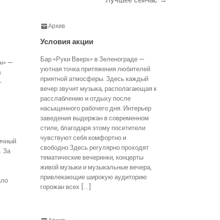
Архив
Условия акции
Бар «Руки Вверх» в Зеленограде —
н» —
уютная точка притяжения любителей
в
приятной атмосферы. Здесь каждый
—
вечер звучит музыка, располагающая к
расслаблению и отдыху после
насыщенного рабочего дня. Интерьер
заведения выдержан в современном
стиле, благодаря этому посетители
чувствуют себя комфортно и
ичный
свободно.Здесь регулярно проходят
. За
тематические вечеринки, концерты
живой музыки и музыкальные вечера,
привлекающие широкую аудиторию
ало
горожан всех […]