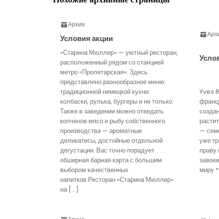
Архив
Арх
Условия акции
«Старина Мюллер» — уютный ресторан,
Усло
расположенный рядом со станцией
метро «Пролетарская». Здесь
представлено разнообразное меню
традиционной немецкой кухни:
Yves 
колбаски, рулька, бургеры и не только.
франц
Также в заведении можно отведать
созда
копченое мясо и рыбу собственного
расти
производства — ароматные
— семе
деликатесы, достойные отдельной
уже тр
дегустации. Вас точно порадует
праву 
обширная барная карта с большим
завое
выбором качественных
миру.*
напитков.Ресторан «Старина Мюллер»
на […]