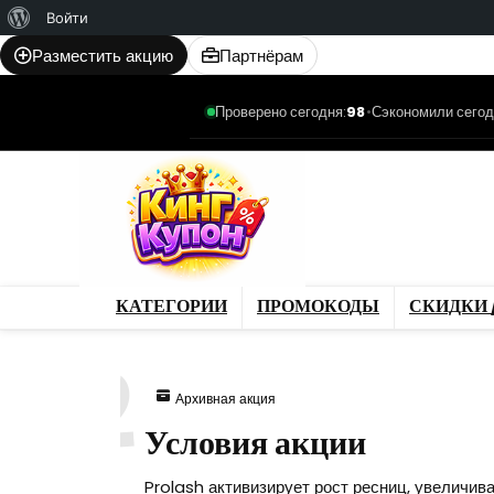
О
Войти
WordPress
Разместить акцию
Партнёрам
Проверено сегодня:
98
•
Сэкономили сегод
Категории
Промо
Магазины
Товар
КАТЕГОРИИ
ПРОМОКОДЫ
СКИДКИ 
242
Архивная акция
Условия акции
Prolash активизирует рост ресниц, увеличив