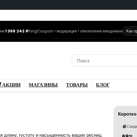
ня:
1 368 242 ₽
KingCoupon • модерация • обновления ежедневно
Как п
коды
Скидки / Акции
ы
Блог
/ АКЦИИ
МАГАЗИНЫ
ТОВАРЫ
БЛОГ
Коротко
Скид
ая длину, густоту и насыщенность ваших ресниц.
69%