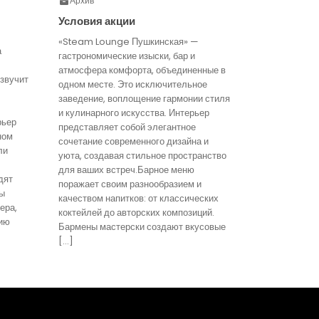
Архив
Условия акции
«Steam Lounge Пушкинская» —
а
гастрономические изыски, бар и
атмосфера комфорта, объединенные в
звучит
одном месте. Это исключительное
заведение, воплощение гармонии стиля
и кулинарного искусства. Интерьер
рьер
представляет собой элегантное
ном
сочетание современного дизайна и
ли
уюта, создавая стильное пространство
для ваших встреч.Барное меню
дят
поражает своим разнообразием и
ты
качеством напитков: от классических
ера,
коктейлей до авторских композиций.
ию
Бармены мастерски создают вкусовые
[…]