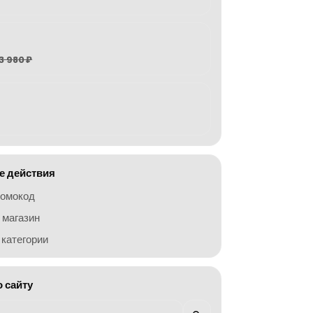
3 980 ₽
 действия
ромокод
 магазин
категории
о сайту