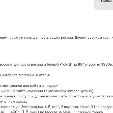
лину, густоту и насыщенность ваших ресниц. Делает ресницы крепч
ыворотку для роста ресниц и бровей Prolash за 1194р. вместо 3980
в интернет-магазине «Батэль»
ство купонов для себя и в подарок
у или на сайте компании (с указанием номера купона)
ктронную почту придут реквизиты счета, по которым осуществляетс
лучением заказа
иастов», ул. Электродная, 4 Б, стр.1, 2 подъезд, офис 10 (по пред
МКАД — 400р. (1–5 дней) по Москве за МКАД — двойной тариф