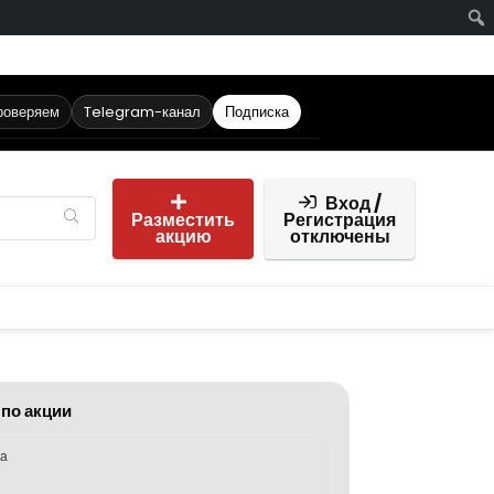
роверяем
Telegram-канал
Подписка
Вход /
Разместить
Регистрация
акцию
отключены
 по акции
ка