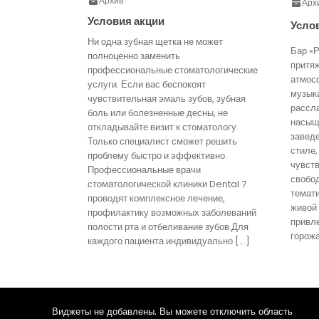
Архив
Арх
Условия акции
Усло
Ни одна зубная щетка не может
Бар «Р
полноценно заменить
притя
профессиональные стоматологические
атмос
услуги. Если вас беспокоят
музык
чувствительная эмаль зубов, зубная
рассл
боль или болезненные десны, не
насыще
откладывайте визит к стоматологу.
завед
Только специалист сможет решить
стиле,
проблему быстро и эффективно.
чувст
Профессиональные врачи
свобо
стоматологической клиники Dental 7
темати
проводят комплексное лечение,
живой
профилактику возможных заболеваний
привл
полости рта и отбеливание зубов.Для
горожа
каждого пациента индивидуально […]
Виджеты не добавлены. Вы можете отключить область