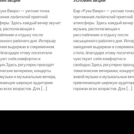
вия акции
Условия акции
уки Вверх» — уютная точка
Бар «Руки Вверх» — уютная точк
жения любителей приятной
притяжения любителей приятной
феры. Здесь каждый вечер звучит
атмосферы. Здесь каждый вечер 
а, располагающая к
музыка, располагающая к
аблению и отдыху после
расслаблению и отдыху после
нного рабочего дня. Интерьер
насыщенного рабочего дня. Инте
ения выдержан в современном
заведения выдержан в современ
 благодаря этому посетители
стиле, благодаря этому посетите
вуют себя комфортно и
чувствуют себя комфортно и
дно.Здесь регулярно проходят
свободно.Здесь регулярно прохо
ческие вечеринки, концерты
тематические вечеринки, концер
 музыки и музыкальные вечера,
живой музыки и музыкальные веч
екающие широкую аудиторию
привлекающие широкую аудитор
н всех возрастов. Для […]
горожан всех возрастов. Для […]