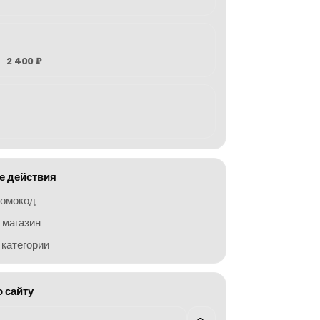
2 400 ₽
 действия
ромокод
 магазин
категории
о сайту