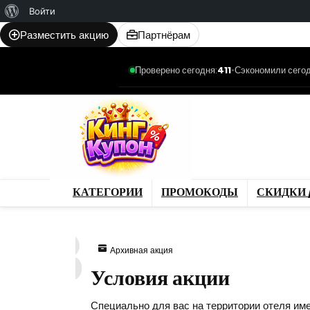
О
Войти
WordPress
Разместить акцию
Партнёрам
Проверено сегодня:
411
•
Сэкономили сегод
Категории
Промо
Магазины
Товар
КАТЕГОРИИ
ПРОМОКОДЫ
СКИДКИ 
243
Архивная акция
Условия акции
Специально для вас на территории отеля им