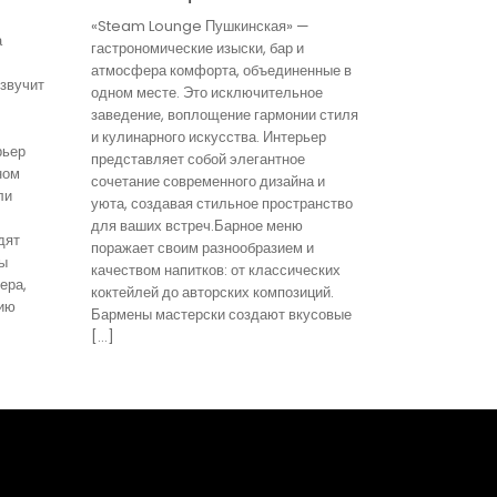
«Steam Lounge Пушкинская» —
а
гастрономические изыски, бар и
атмосфера комфорта, объединенные в
звучит
одном месте. Это исключительное
заведение, воплощение гармонии стиля
и кулинарного искусства. Интерьер
рьер
представляет собой элегантное
ном
сочетание современного дизайна и
ли
уюта, создавая стильное пространство
для ваших встреч.Барное меню
дят
поражает своим разнообразием и
ты
качеством напитков: от классических
ера,
коктейлей до авторских композиций.
ию
Бармены мастерски создают вкусовые
[…]