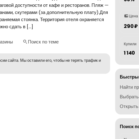
шаговой доступности от кафе и ресторанов. Пляж —
ранами, скутерами (за дополнительную плату).Для
Цена
храняемая стоянка. Территория отеля охраняется
290 ₽
но сдать в […]
газины
Поиск по теме
Купили
1 140
сии сайта. Мы оставили его, чтобы не терять трафик и
Быстрые
Найти п
Выбрать
Открыть 
Поиск п