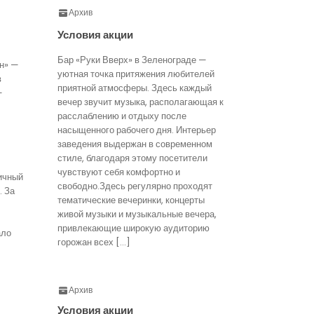
Архив
Условия акции
Бар «Руки Вверх» в Зеленограде —
н» —
уютная точка притяжения любителей
в
приятной атмосферы. Здесь каждый
—
вечер звучит музыка, располагающая к
расслаблению и отдыху после
насыщенного рабочего дня. Интерьер
заведения выдержан в современном
стиле, благодаря этому посетители
чувствуют себя комфортно и
ичный
свободно.Здесь регулярно проходят
. За
тематические вечеринки, концерты
живой музыки и музыкальные вечера,
привлекающие широкую аудиторию
ало
горожан всех […]
Архив
Условия акции