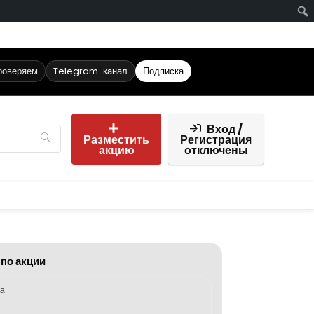
роверяем
Telegram-канал
Подписка
Вход /
Разместить
Регистрация
акцию
отключены
 по акции
ка