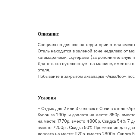
Описание
Специально для вас на территории отеля имеют
Отель находится в зеленой зоне недалеко от мо
катамаранами, скутерами (за дополнительную п
Для тех, кто путешествует на машине, имеется
отеля.
Побывайте в закрытом аквапарке «АкваЛоо», пос
Условия
- Отдых для 2 или 3 человек в Сочи в отеле «Ар
Купон за 290р. и доплата на месте: 850р. вмест
на месте: 1770р. вместо 4800р. Скидка 54% 7 дн
вместо 7200р . Скидка 50% Проживание для двоих
доплата на месте: 1120р. вместо 2800р. Скидка 