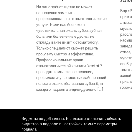
Усло
Ни одна зубная щетка не может
Бар «Р
полноценно заменить
притя
профессиональные стоматологические
атмос
услуги. Если вас беспокоят
музык
чувствительная эмаль зубов, зубная
рассл
боль или болезненные десны, не
насыще
откладывайте визит к стоматологу.
завед
Только специалист сможет решить
стиле,
проблему быстро и эффективно.
чувст
Профессиональные врачи
свобо
стоматологической клиники Dental 7
темати
проводят комплексное лечение,
живой
профилактику возможных заболеваний
привл
полости рта и отбеливание зубов.Для
горожа
каждого пациента индивидуально […]
Виджеты не добавлены. Вы можете отключить область
виджетов в подвале в настройках темы - параметры
подвала