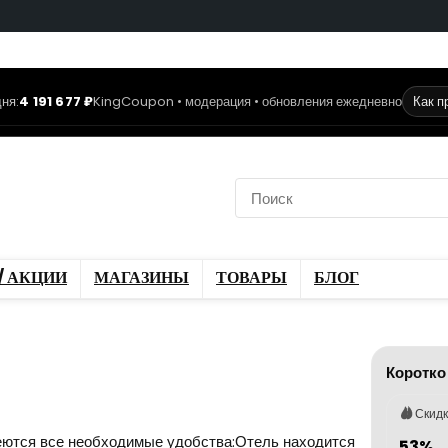
ня:
4 191 677 ₽
KingCoupon • модерация • обновления ежедневно
Как п
коды
Скидки / Акции
ы
Блог
/ АКЦИИ
МАГАЗИНЫ
ТОВАРЫ
БЛОГ
Коротко
Скид
еются все необходимые удобства:Отель находится
53%