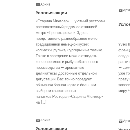
Архив
Арх
Условия акции
«Старина Мюллер» — уютный ресторан,
Усло
расположенный рядом со станцией
метро «Пролетарская». Здесь
представлено разнообразное меню
традиционной немецкой кухни:
Yves 
колбаски, рулька, бургеры и не только.
франц
Также в заведении можно отведать
созда
копченое мясо и рыбу собственного
расти
производства — ароматные
— семе
деликатесы, достойные отдельной
уже тр
дегустации. Вас точно порадует
праву 
обширная барная карта с большим
завое
выбором качественных
миру.*
напитков.Ресторан «Старина Мюллер»
на […]
Архив
Арх
Условия акции