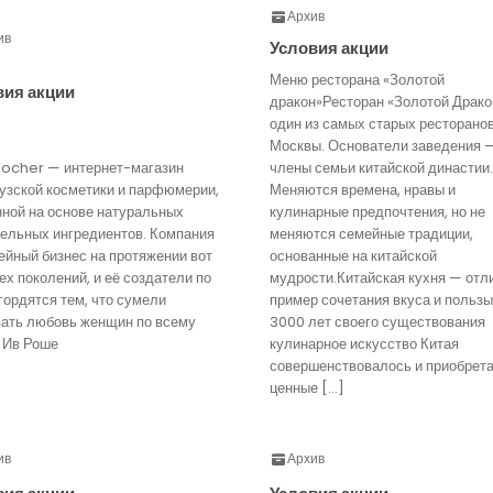
Архив
ив
Условия акции
Меню ресторана «Золотой
вия акции
дракон»Ресторан «Золотой Драко
один из самых старых ресторано
Москвы. Основатели заведения 
Rocher — интернет-магазин
члены семьи китайской династии.
узской косметики и парфюмерии,
Меняются времена, нравы и
нной на основе натуральных
кулинарные предпочтения, но не
тельных ингредиентов. Компания
меняются семейные традиции,
йный бизнес на протяжении вот
основанные на китайской
ех поколений, и её создатели по
мудрости.Китайская кухня — отл
гордятся тем, что сумели
пример сочетания вкуса и пользы
вать любовь женщин по всему
3000 лет своего существования
 Ив Роше
кулинарное искусство Китая
совершенствовалось и приобрет
ценные […]
ив
Архив