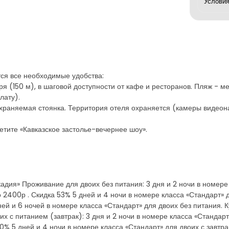
ся все необходимые удобства:
ря (150 м), в шаговой доступности от кафе и ресторанов. Пляж - м
лату).
 охраняемая стоянка. Территория отеля охраняется (камеры видео
етите «Кавказское застолье-вечернее шоу».
кадия» Проживание для двоих без питания: 3 дня и 2 ночи в номере
о 2400р . Скидка 53% 5 дней и 4 ночи в номере класса «Стандарт» 
ей и 6 ночей в номере класса «Стандарт» для двоих без питания. К
 с питанием (завтрак): 3 дня и 2 ночи в номере класса «Стандарт»
50% 5 дней и 4 ночи в номере класса «Стандарт» для двоих с завтрак