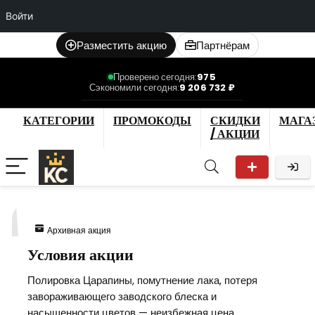
Войти
Разместить акцию
Партнёрам
Проверено сегодня:
975
Сэкономили сегодня:
9 206 732 ₽
КАТЕГОРИИ
ПРОМОКОДЫ
СКИДКИ
МАГА
/ АКЦИИ
1
Архивная акция
Условия акции
Полировка Царапины, помутнение лака, потеря
завораживающего заводского блеска и
насыщенности цветов — неизбежная цена