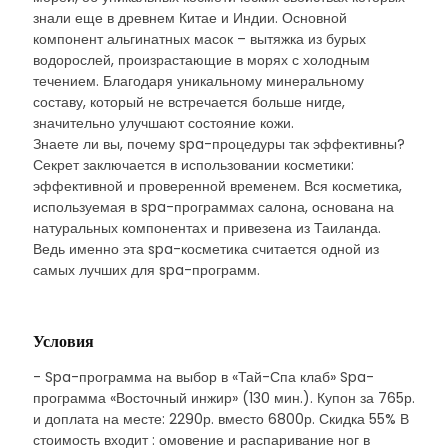
знали еще в древнем Китае и Индии. Основной
компонент альгинатных масок – вытяжка из бурых
водорослей, произрастающие в морях с холодным
течением. Благодаря уникальному минеральному
составу, который не встречается больше нигде,
значительно улучшают состояние кожи.
Знаете ли вы, почему spa-процедуры так эффективны?
Секрет заключается в использовании косметики:
эффективной и проверенной временем. Вся косметика,
используемая в spa-программах салона, основана на
натуральных компонентах и привезена из Таиланда.
Ведь именно эта spa-косметика считается одной из
самых лучших для spa-программ.
Условия
- Spa-программа на выбор в «Тай-Спа клаб» Spa-
программа «Восточный инжир» (130 мин.). Купон за 765р.
и доплата на месте: 2290р. вместо 6800р. Скидка 55% В
стоимость входит : омовение и распаривание ног в