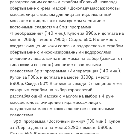
разогревающим солевым скрабом «Горячий шоколад»
обертывание с крем-маской «Шоколад» массаж головы
массаж лица с маслом для лица антицеллюлитный
массаж с антицеллюлитным кремом чаепитие с
восточными сладостями Spa-программа
«Преображение» (140 мин.). Купон за 890р. и доплата на
месте: 2660р. вместо 7900р. Скидка 55% В стоимость
входит : очищение кожи солевым водорослевым скрабом
обертывание с микронизированными водорослями
очищение лица альгинатная маска на выбор (зависит от
типа кожи и возраста) чаепитие с восточными
сладостями Spa-программа «Императрица» (140 мин.).
Купон за 1130р. и доплата на месте: 3300р. вместо
8900р. Скидка 50% В стоимость входит : очищение кожи
сахарным скрабом на выбор королевский
расслабляющий массаж с маслом на выбор в 4 руки
массаж головы очищение лица массаж лица с
натуральным маслом кокоса чаепитие с восточными
сладостями
- Spa-программа «Восточный инжир» (130 мин.). Купон
за 765р. и доплата на месте: 2290р. вместо 6800р.
Скидка 55% В стоимость входит : омовение и