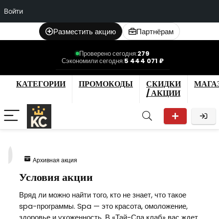
Войти
Разместить акцию
Партнёрам
Проверено сегодня:
279
Сэкономили сегодня:
5 444 071 ₽
КАТЕГОРИИ
ПРОМОКОДЫ
СКИДКИ
МАГА
/ АКЦИИ
9
Архивная акция
Условия акции
Вряд ли можно найти того, кто не знает, что такое
spa-программы. Spa — это красота, омоложение,
здоровье и ухоженность. В «Тай-Спа клаб» вас ждет