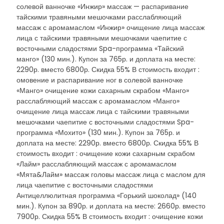
солевой ванночке «Инжир» массаж — распаривание
тайскими травяными мешочками расслабляющий
массаж с аромамаслом «Инжир» очищение лица массаж
лица с тайскими травяными мешочками чаепитие с
восточными сладостями Spa-программа «Тайский
манго» (130 мин.). Купон за 765р. и доплата на месте:
2290р. вместо 6800р. Скидка 55% В стоимость входит :
омовение и распаривание ног в солевой ванночке
«Манго» очищение кожи сахарным скрабом «Манго»
расслабляющий массаж с аромамаслом «Манго»
очищение лица массаж лица с тайскими травяными
мешочками чаепитие с восточными сладостями Spa-
программа «Мохито» (130 мин.). Купон за 765р. и
доплата на месте: 2290р. вместо 6800р. Скидка 55% В
стоимость входит : очищение кожи сахарным скрабом
«Лайм» расслабляющий массаж с аромамаслом
«Мята&Лайм» массаж головы массаж лица с маслом для
лица чаепитие с восточными сладостями
Антицеллюлитная программа «Горький шоколад» (140
мин.). Купон за 890р. и доплата на месте: 2660р. вместо
7900р. Скидка 55% В стоимость входит : очищение кожи