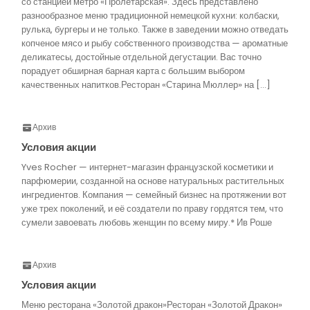
со станцией метро «Пролетарская». Здесь представлено
разнообразное меню традиционной немецкой кухни: колбаски,
рулька, бургеры и не только. Также в заведении можно отведать
копченое мясо и рыбу собственного производства — ароматные
деликатесы, достойные отдельной дегустации. Вас точно
порадует обширная барная карта с большим выбором
качественных напитков.Ресторан «Старина Мюллер» на […]
Архив
Условия акции
Yves Rocher — интернет-магазин французской косметики и
парфюмерии, созданной на основе натуральных растительных
ингредиентов. Компания — семейный бизнес на протяжении вот
уже трех поколений, и её создатели по праву гордятся тем, что
сумели завоевать любовь женщин по всему миру.* Ив Роше
Архив
Условия акции
Меню ресторана «Золотой дракон»Ресторан «Золотой Дракон»