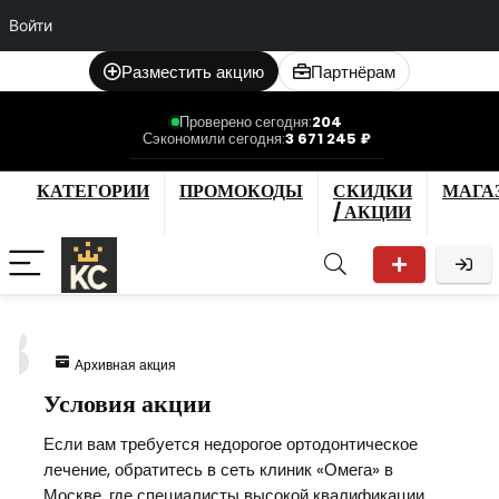
Войти
Разместить акцию
Партнёрам
Проверено сегодня:
204
Сэкономили сегодня:
3 671 245 ₽
КАТЕГОРИИ
ПРОМОКОДЫ
СКИДКИ
МАГА
/ АКЦИИ
3
Архивная акция
Условия акции
Если вам требуется недорогое ортодонтическое
лечение, обратитесь в сеть клиник «Омега» в
Москве, где специалисты высокой квалификации