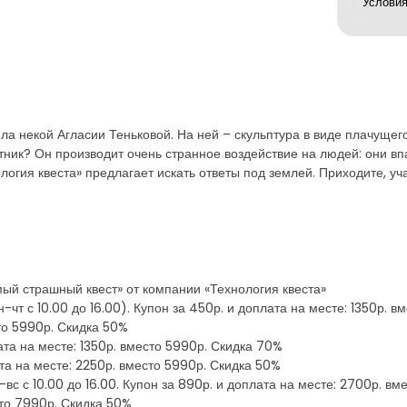
ла некой Агласии Теньковой. На ней – скульптура в виде плачущего
ник? Он производит очень странное воздействие на людей: они впа
логия квеста» предлагает искать ответы под землей. Приходите, уч
й страшный квест» от компании «Технология квеста»
н-чт с 10.00 до 16.00). Купон за 450р. и доплата на месте: 1350р. в
сто 5990р. Скидка 50%
лата на месте: 1350р. вместо 5990р. Скидка 70%
ата на месте: 2250р. вместо 5990р. Скидка 50%
-вс с 10.00 до 16.00. Купон за 890р. и доплата на месте: 2700р. вм
сто 7990р. Скидка 50%