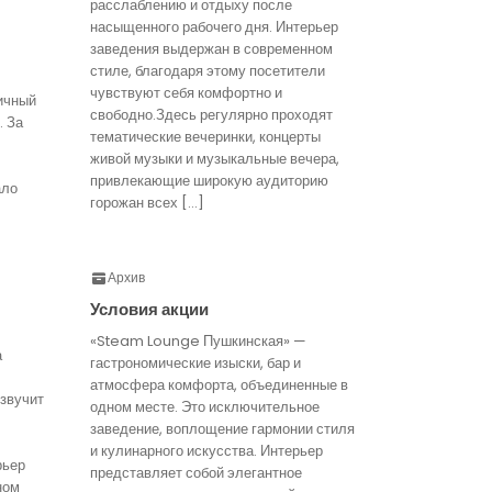
расслаблению и отдыху после
насыщенного рабочего дня. Интерьер
заведения выдержан в современном
стиле, благодаря этому посетители
чувствуют себя комфортно и
ичный
свободно.Здесь регулярно проходят
. За
тематические вечеринки, концерты
живой музыки и музыкальные вечера,
привлекающие широкую аудиторию
ало
горожан всех […]
Архив
Условия акции
«Steam Lounge Пушкинская» —
а
гастрономические изыски, бар и
атмосфера комфорта, объединенные в
звучит
одном месте. Это исключительное
заведение, воплощение гармонии стиля
и кулинарного искусства. Интерьер
рьер
представляет собой элегантное
ном