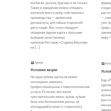
колбаски, рулька, бургеры и не только.
франц
Также в заведении можно отведать
созда
копченое мясо и рыбу собственного
расти
производства — ароматные
— семе
деликатесы, достойные отдельной
уже тр
дегустации. Вас точно порадует
праву 
обширная барная карта с большим
завое
выбором качественных
миру.*
напитков.Ресторан «Старина Мюллер»
на […]
Архив
Арх
Условия акции
Усло
Ни одна зубная щетка не может
Бар «Р
полноценно заменить
притя
профессиональные стоматологические
атмос
услуги. Если вас беспокоят
музык
чувствительная эмаль зубов, зубная
рассл
боль или болезненные десны, не
насыще
откладывайте визит к стоматологу.
завед