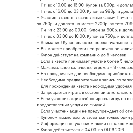
- Пт-вс с 10.00 до 16.00. Купон за 890р. и допл
- Пт-вс с 16.00 до 03.00. Купон за 990р. и доп
- Участие в квесте в «счастливые часы»: Пн-чт с
за 750р. и доплата на месте: 2200р. вместо 79
- Пн-чт с 23.00 до 09.00. Купон за 600р. и доп
- Пт-вс с 03.00 до 10.00. Купон за 750р. и доп
- Внимание! Купон является первоначальным в
- Вы можете приобрести неограниченное количе
- Купон действует на компанию до 5 человек
- Если в квесте принимает участие более 5 чело
- Максимальное количество игроков - 8 человек
- На праздничные дни необходимо приобретать к
- Необходима предварительная запись по телеф
- Для прохождения квеста необходима удобная о
- Запрещается играть в состоянии алкогольного
- Если участник акции забронировал игру, но в 
предоставлении услуги со скидкой
- Если участник акции не предупреждает об отм
- Купоном можно воспользоваться только один 
- Информацию по условиям акции вы также мож
- Купон действителен с 04.03. по 01.06.2016