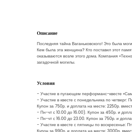
Описание
Последняя тайна Ваганьковского! Это была моги
Кем была эта женщина? Кто поставил этот памят
оказываются возле этого дома. Компания «Техно
загадочной могилы.
Условия
- Участие в пугающем перформанс-квесте «Самы
- Участие в квесте с понедельника по четверг: П
Купон за 750р. и доплата на месте: 2250р. вме
- Пн-чт с 10.00 до 16.00). Купон за 450р. и доп
- Пн-чт с 16.00 до 23.00. Купон за 750р. и допл
- Участие в квесте с пятницы по воскресенье: Пт
Купон за 990р. и доплата на месте: 3000р. вме