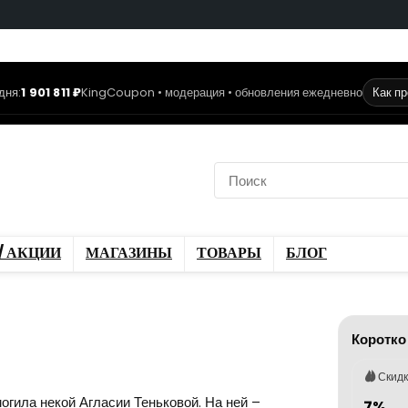
дня:
1 901 811 ₽
KingCoupon • модерация • обновления ежедневно
Как п
коды
Скидки / Акции
ы
Блог
/ АКЦИИ
МАГАЗИНЫ
ТОВАРЫ
БЛОГ
Коротко
Скид
огила некой Агласии Теньковой. На ней –
7%