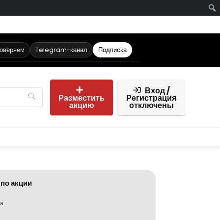
роверяем
Telegram-канал
Подписка
Вход /
Разместить
Регистрация
акцию
отключены
 по акции
ка