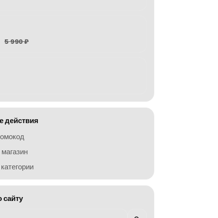
5 990 ₽
 действия
ромокод
 магазин
категории
о сайту