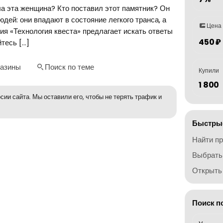
ла эта женщина? Кто поставил этот памятник? Он
дей: они впадают в состояние легкого транса, а
Цена
ия «Технология квеста» предлагает искать ответы
450 ₽
йтесь […]
газины
Поиск по теме
Купили
1 800
сии сайта. Мы оставили его, чтобы не терять трафик и
Быстрые
Найти п
Выбрать
Открыть 
Поиск п