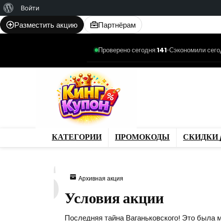
О
Войти
WordPress
Разместить акцию
Партнёрам
Проверено сегодня:
141
•
Сэкономили сего
Категории
Промо
Магазины
Товар
КАТЕГОРИИ
ПРОМОКОДЫ
СКИДКИ 
325
Архивная акция
Условия акции
Последняя тайна Ваганьковского! Это была м