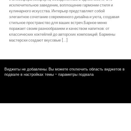
исключительное заведение, воплощение гармонии стиля и
кулинарного искусства. Интерьер представляет собой
элегантное сочетание современного дизайна и уюта, создавая
стильное пространство для ваших встреч.Барное меню
поражает своим разнообразием и качеством напитков: от
классических коктейлей до авторских композиций. Бармены
мастерски создают вкусовые […]
Виджеты не добавлены. Вы можете отключить область виджетов в
подвале в настройках темы - параметры подвала