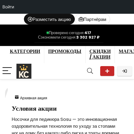
Войти
Разместить акцию
Партнёрам
Проверено сегодня:
417
Сэкономили сегодня:
3 302 927 ₽
КАТЕГОРИИ
ПРОМОКОДЫ
СКИДКИ
МАГА
/ АКЦИИ
7
Архивная акция
Условия акции
Носочки для педикюра Sosu — это инновационная
оздоровительная технология по уходу за стопами
ног на дому без какого-либо риска и траты времени