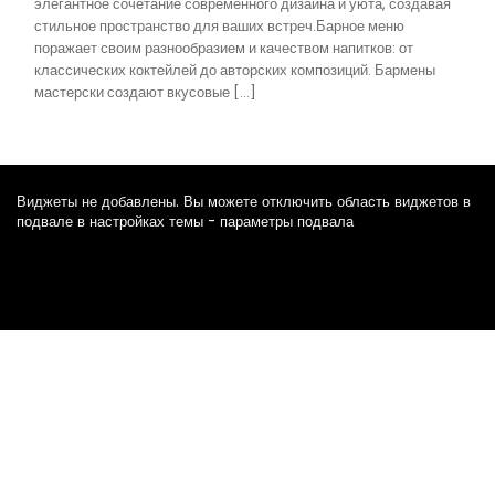
элегантное сочетание современного дизайна и уюта, создавая
стильное пространство для ваших встреч.Барное меню
поражает своим разнообразием и качеством напитков: от
классических коктейлей до авторских композиций. Бармены
мастерски создают вкусовые […]
Виджеты не добавлены. Вы можете отключить область виджетов в
подвале в настройках темы - параметры подвала