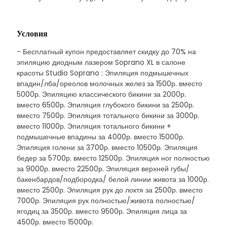
Условия
- Бесплатный купон предоставляет скидку до 70% на
эпиляцию диодным лазером Soprano XL в салоне
красоты Studio Soprano : Эпиляция подмышечных
впадин/лба/ореолов молочных желез за 1500р. вместо
5000р. Эпиляцию классического бикини за 2000р.
вместо 6500р. Эпиляция глубокого бикини за 2500р.
вместо 7500р. Эпиляция тотального бикини за 3000р.
вместо 11000р. Эпиляция тотального бикини +
подмышечные впадины за 4000р. вместо 15000р.
Эпиляция голени за 3700р. вместо 10500р. Эпиляция
бедер за 5700р. вместо 12500р. Эпиляция ног полностью
за 9000р. вместо 22500р. Эпиляция верхней губы/
бакенбардов/подбородка/ белой линии живота за 1000р.
вместо 2500р. Эпиляция рук до локтя за 2500р. вместо
7000р. Эпиляция рук полностью/живота полностью/
ягодиц за 3500р. вместо 9500р. Эпиляция лица за
4500р. вместо 15000р.