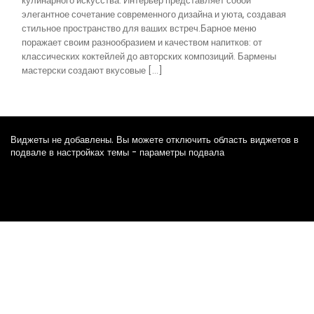
кулинарного искусства. Интерьер представляет собой
элегантное сочетание современного дизайна и уюта, создавая
стильное пространство для ваших встреч.Барное меню
поражает своим разнообразием и качеством напитков: от
классических коктейлей до авторских композиций. Бармены
мастерски создают вкусовые […]
Виджеты не добавлены. Вы можете отключить область виджетов в
подвале в настройках темы - параметры подвала