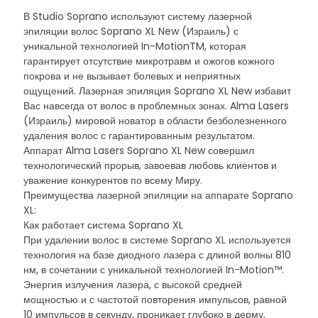
В Studio Soprano используют систему лазерной
эпиляции волос Soprano XL New (Израиль) с
уникальной технологией In-MotionTM, которая
гарантирует отсутствие микротравм и ожогов кожного
покрова и не вызывает болевых и неприятных
ощущений. Лазерная эпиляция Soprano XL New избавит
Вас навсегда от волос в проблемных зонах. Alma Lasers
(Израиль) мировой новатор в области безболезненного
удаления волос с гарантированным результатом.
Аппарат Alma Lasers Soprano XL New совершил
технологический прорыв, завоевав любовь клиентов и
уважение конкурентов по всему Миру.
Преимущества лазерной эпиляции на аппарате Soprano
XL:
Как работает система Soprano XL
При удалении волос в системе Soprano XL используется
технология на базе диодного лазера с длиной волны 810
нм, в сочетании с уникальной технологией In-Motion™.
Энергия излучения лазера, с высокой средней
мощностью и с частотой повторения импульсов, равной
10 импульсов в секунду, проникает глубоко в дерму.