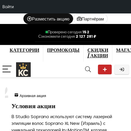
Войти
Разместить акцию
Партнёрам
Проверено сегодня:
152
Сэкономили сегодня:
2 127 281 ₽
КАТЕГОРИИ
ПРОМОКОДЫ
СКИДКИ
МАГА
/ АКЦИИ
2
Архивная акция
Условия акции
В Studio Soprano используют систему лазерной
эпиляции волос Soprano XL New (Израиль) с
уникальной технологией In-MotionTM, которая