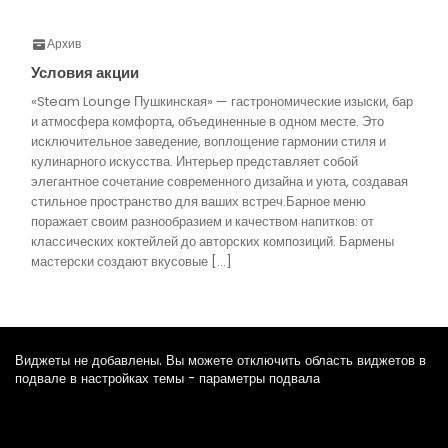
Архив
Условия акции
«Steam Lounge Пушкинская» — гастрономические изыски, бар
и атмосфера комфорта, объединенные в одном месте. Это
исключительное заведение, воплощение гармонии стиля и
кулинарного искусства. Интерьер представляет собой
элегантное сочетание современного дизайна и уюта, создавая
стильное пространство для ваших встреч.Барное меню
поражает своим разнообразием и качеством напитков: от
классических коктейлей до авторских композиций. Бармены
мастерски создают вкусовые […]
Виджеты не добавлены. Вы можете отключить область виджетов в
подвале в настройках темы - параметры подвала