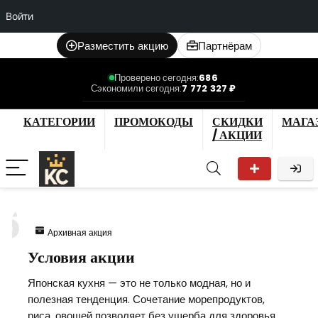
Войти
Разместить акцию
Партнёрам
Проверено сегодня:
686
Сэкономили сегодня:
7 772 327 ₽
КАТЕГОРИИ
ПРОМОКОДЫ
СКИДКИ
МАГА
/ АКЦИИ
6
Архивная акция
Условия акции
Японская кухня — это не только модная, но и
полезная тенденция. Сочетание морепродуктов,
риса, овощей позволяет без ущерба для здоровья