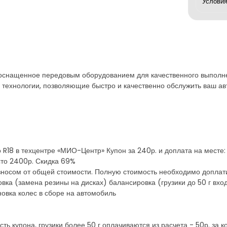
оснащенное передовым оборудованием для качественного выполне
 технологии, позволяющие быстро и качественно обслужить ваш ав
 R18 в техцентре «МИО-Центр» Купон за 240р. и доплата на месте:
есто 2400р. Скидка 69%
зносом от общей стоимости. Полную стоимость необходимо доплат
овка (замена резины на дисках) балансировка (грузики до 50 г вход
новка колес в сборе на автомобиль
сть купона, грузики более 50 г оплачиваются из расчета - 50р. за к