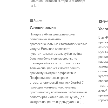
напитков.Ресторан «Старина Мюллер»
на […]
Архив
Арх
Условия акции
Усло
Ни одна зубная щетка не может
Бар «Р
полноценно заменить
притя
профессиональные стоматологические
атмос
услуги. Если вас беспокоят
музык
чувствительная эмаль зубов, зубная
рассл
боль или болезненные десны, не
насыще
откладывайте визит к стоматологу.
завед
Только специалист сможет решить
стиле,
проблему быстро и эффективно.
чувст
Профессиональные врачи
свобо
стоматологической клиники Dental 7
темати
проводят комплексное лечение,
живой
профилактику возможных заболеваний
привл
полости рта и отбеливание зубов.Для
горожа
каждого пациента индивидуально […]