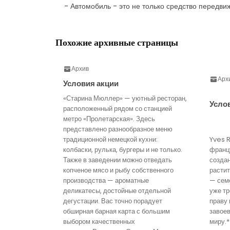
- Автомобиль - это не только средство передв
Похожие архивные страницы
Архив
Арх
Условия акции
«Старина Мюллер» — уютный ресторан,
Усло
расположенный рядом со станцией
метро «Пролетарская». Здесь
представлено разнообразное меню
традиционной немецкой кухни:
Yves 
колбаски, рулька, бургеры и не только.
франц
Также в заведении можно отведать
созда
копченое мясо и рыбу собственного
расти
производства — ароматные
— семе
деликатесы, достойные отдельной
уже тр
дегустации. Вас точно порадует
праву 
обширная барная карта с большим
завое
выбором качественных
миру.*