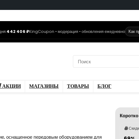
дня:
442 406 ₽
KingCoupon • модерация • обновления ежедневно
Как 
коды
Скидки / Акции
ы
Блог
/ АКЦИИ
МАГАЗИНЫ
ТОВАРЫ
БЛОГ
Коротко
Скид
ие, оснащенное передовым оборудованием для
69%