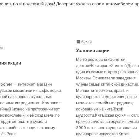
ижения, но и надежный друг! Доверьте уход за своим автомобилем 
Архив
ив
Условия акции
Меню ресторана «Золотой
вия акции
дракон»Ресторан «Золотой Драко
один из самых старых ресторано
Москвы. Основатели заведения 
Rocher — интернет-магазин
члены семьи китайской династии.
узской косметики и парфюмерии,
Меняются времена, нравы и
нной на основе натуральных
кулинарные предпочтения, но не
тельных ингредиентов. Компания
меняются семейные традиции,
йный бизнес на протяжении вот
основанные на китайской
ех поколений, и её создатели по
мудрости.Китайская кухня — отл
гордятся тем, что сумели
пример сочетания вкуса и пользы
вать любовь женщин по всему
3000 лет своего существования
 Ив Роше
кулинарное искусство Китая