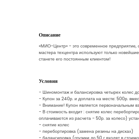
Описание
«МИО-Центр» - это современное предприятие, 
мастера техцентра используют только новейшие
станете его постоянным клиентом!
Условия
- Шиномонтаж и балансировка четырех колес до
- Купон за 240р. и доплата на месте: 500р. вм
- Внимание! Купон является первоначальным в
- В стоимость входит : снятие колес перебортир
оплачиваются из расчета - 50р. за колесо) уста
- снятие колес
- перебортировка (замена резины на дисках)
- балансировка (грузики до 50 г входят в стоимо