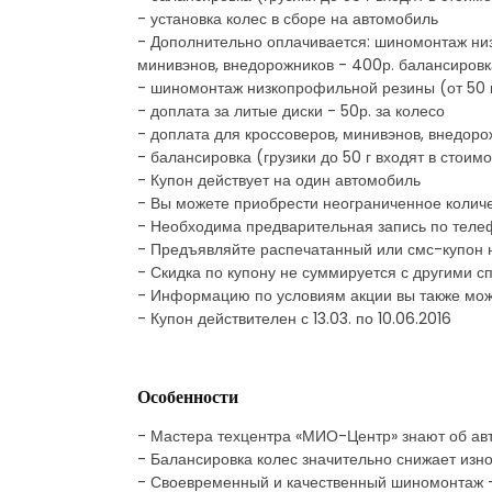
- установка колес в сборе на автомобиль
- Дополнительно оплачивается: шиномонтаж низк
минивэнов, внедорожников - 400р. балансировка 
- шиномонтаж низкопрофильной резины (от 50 
- доплата за литые диски - 50р. за колесо
- доплата для кроссоверов, минивэнов, внедоро
- балансировка (грузики до 50 г входят в стоимо
- Купон действует на один автомобиль
- Вы можете приобрести неограниченное количе
- Необходима предварительная запись по теле
- Предъявляйте распечатанный или смс-купон 
- Скидка по купону не суммируется с другими
- Информацию по условиям акции вы также мо
- Купон действителен с 13.03. по 10.06.2016
Особенности
- Мастера техцентра «МИО-Центр» знают об авт
- Балансировка колес значительно снижает изно
- Своевременный и качественный шиномонтаж -