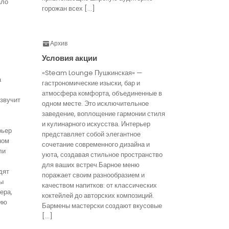
ало
горожан всех […]
Архив
Условия акции
«Steam Lounge Пушкинская» —
а
гастрономические изыски, бар и
атмосфера комфорта, объединенные в
звучит
одном месте. Это исключительное
заведение, воплощение гармонии стиля
и кулинарного искусства. Интерьер
рьер
представляет собой элегантное
ном
сочетание современного дизайна и
ли
уюта, создавая стильное пространство
для ваших встреч.Барное меню
дят
поражает своим разнообразием и
ты
качеством напитков: от классических
ера,
коктейлей до авторских композиций.
ию
Бармены мастерски создают вкусовые
[…]